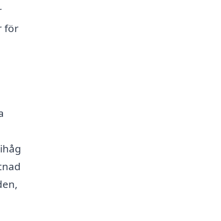
r
 för
a
 ihåg
stnad
den,