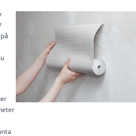
y
?
 på
du
e
per
meter
änta