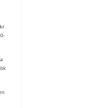
kr
00-
ta
isk
en