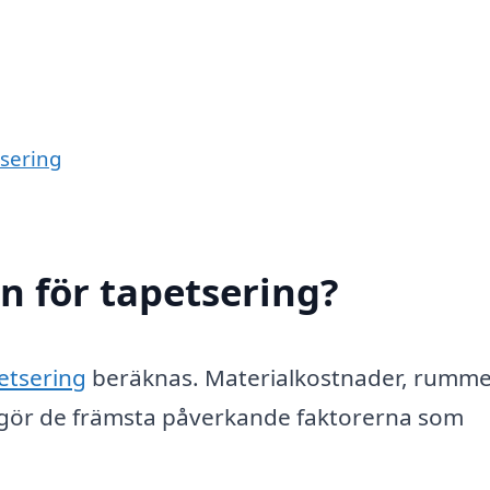
tsering
n för tapetsering?
petsering
beräknas. Materialkostnader, rumme
utgör de främsta påverkande faktorerna som