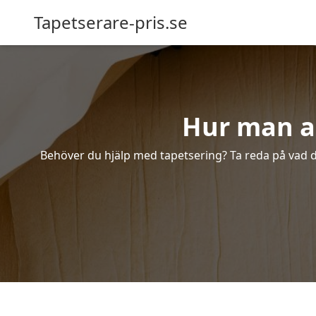
Tapetserare-pris.se
Hur man anl
Behöver du hjälp med tapetsering? Ta reda på vad de