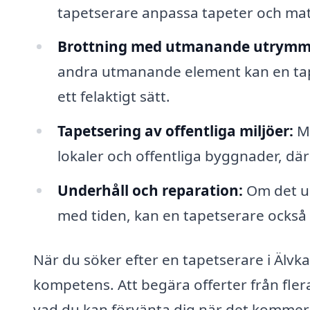
tapetserare anpassa tapeter och mate
Brottning med utmanande utrymm
andra utmanande element kan en tapets
ett felaktigt sätt.
Tapetsering av offentliga miljöer:
Må
lokaler och offentliga byggnader, där 
Underhåll och reparation:
Om det up
med tiden, kan en tapetserare också h
När du söker efter en tapetserare i Älvka
kompetens. Att begära offerter från fler
vad du kan förvänta dig när det kommer t