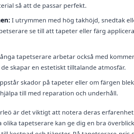
rial så att de passar perfekt.
en:
I utrymmen med hög takhöjd, snedtak ell
erare se till att tapeter eller färg applicer
nga tapetserare arbetar också med kommers
de skapar en estetiskt tilltalande atmosfär.
pstår skador på tapeter eller om färgen ble
jälpa till med reparation och underhåll.
rleö är det viktigt att notera deras erfarenhe
a olika tapetserare kan ge dig en bra överblic
ill kostnad och tjänster. På tapetserare-pris.