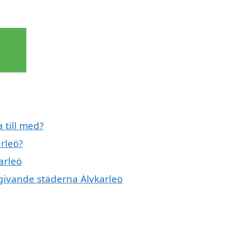
 till med?
rleö?
arleö
mgivande städerna Älvkarleö