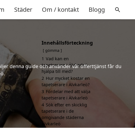
m
Städer
Om / kontakt
Blogg
Innehållsförteckning
gömma
1
Vad kan en
tapetserare i Älvkarleö
öljer denna guide och använder vår offerttjänst får du
hjälpa till med?
eö.
2
Hur mycket kostar en
tapetserare i Älvkarleö?
3
Fördelar med att välja
tapetserare i Älvkarleö
4
Sök efter en skicklig
tapetserare i de
omgivande städerna
Älvkarleö