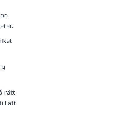
kan
eter.
lket
rg
å rätt
ll att