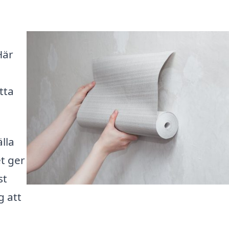
Här
tta
lla
et ger
st
g att