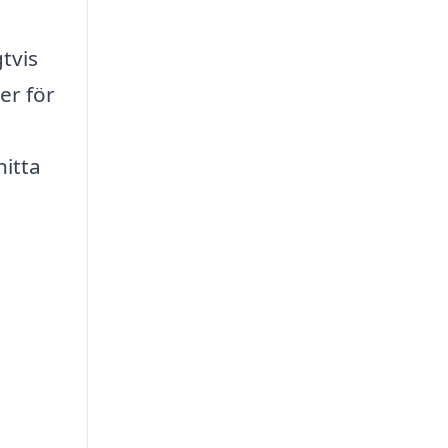
gtvis
er för
hitta