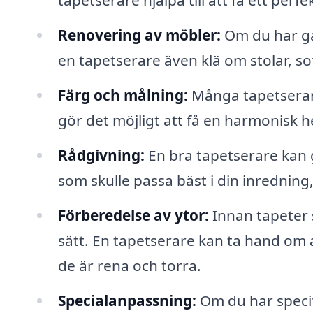
tapetserare hjälpa till att få ett perfe
Renovering av möbler:
Om du har ga
en tapetserare även klä om stolar, so
Färg och målning:
Många tapetserare
gör det möjligt att få en harmonisk h
Rådgivning:
En bra tapetserare kan g
som skulle passa bäst i din inredning,
Förberedelse av ytor:
Innan tapeter s
sätt. En tapetserare kan ta hand om allt
de är rena och torra.
Specialanpassning:
Om du har specif