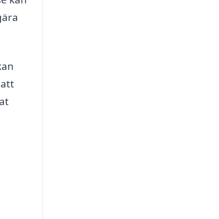
gära
kan
 att
at