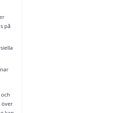
er
as på
iella
knar
t och
k över
se kan