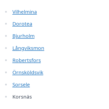
Vilhelmina
Dorotea
Bjurholm
Långviksmon
Robertsfors
Örnsköldsvik
Sorsele
Korsnäs