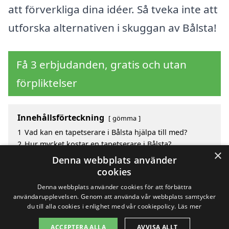
att förverkliga dina idéer. Så tveka inte att
utforska alternativen i skuggan av Bålsta!
Få 3 erbjudanden, gratis och utan
förpliktelser
Innehållsförteckning
gömma
1
Vad kan en tapetserare i Bålsta hjälpa till med?
2
Hur mycket kostar en tapetserare i Bålsta?
×
3
Fördelar med att välja tapetserare i Bålsta
Denna webbplats använder
4
Sök efter en skicklig tapetserare i de omgivande
cookies
städerna Bålsta
Denna webbplats använder cookies för att förbättra
användarupplevelsen. Genom att använda vår webbplats samtycker
du till alla cookies i enlighet med vår cookiepolicy.
Läs mer
Copyright 2026 - Pilanto Aps
ACCEPTERA ALLA
AVVISA ALLT