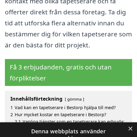
kontakt med olika tapetserare och få
offerter direkt från dessa företag. Ta dig
tid att utforska flera alternativ innan du
bestämmer dig för vilken tapetserare som
är den bästa för ditt projekt.
Få 3 erbjudanden, gratis och utan
förpliktelser
Innehållsförteckning
gömma
1
Vad kan en tapetserare i Bestorp hjälpa till med?
2
Hur mycket kostar en tapetserare i Bestorp?
2.1
Vanliga tjänster som en tapetserare kan erbjuda:
×
3
Fördelar med att välja tapetserare i Bestorp
Denna webbplats använder
4
Sök efter en skicklig tapetserare i de omgivande