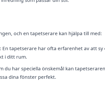
 inredning som passar din stil.
ngen, och en tapetserare kan hjälpa till med:
 En tapetserare har ofta erfarenhet av att sy
 i ditt rum.
m du har speciella önskemål kan tapetserare
ssa dina fönster perfekt.