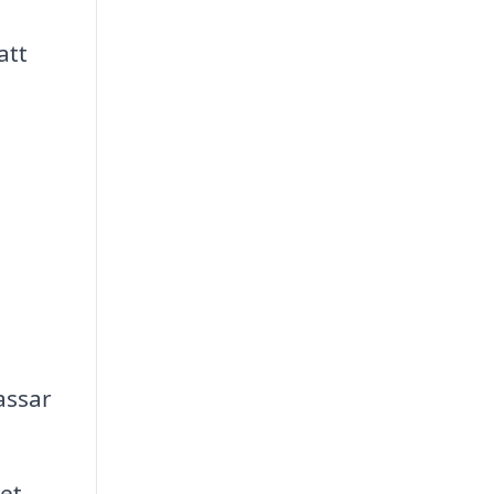
att
assar
ket