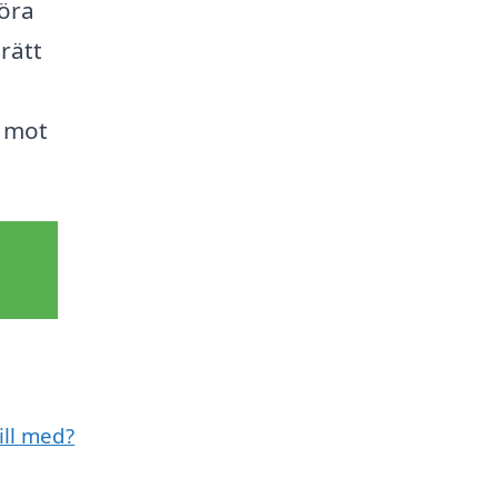
göra
 rätt
a mot
ill med?