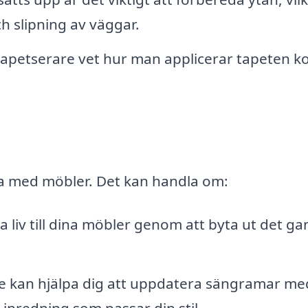
h slipning av väggar.
g tapetserare vet hur man applicerar tapeten k
ta med möbler. Det kan handla om:
a liv till dina möbler genom att byta ut det ga
e kan hjälpa dig att uppdatera sängramar me