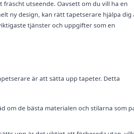
fräscht utseende. Oavsett om du vill ha en
elt ny design, kan rätt tapetserare hjälpa dig 
viktigaste tjänster och uppgifter som en
etserare är att sätta upp tapeter. Detta
råd om de bästa materialen och stilarna som p
tts upp är det viktigt att förbereda ytan, vil