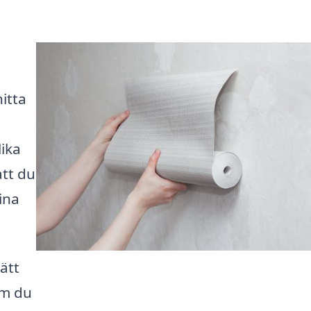
hitta
ika
att du
dina
ätt
om du