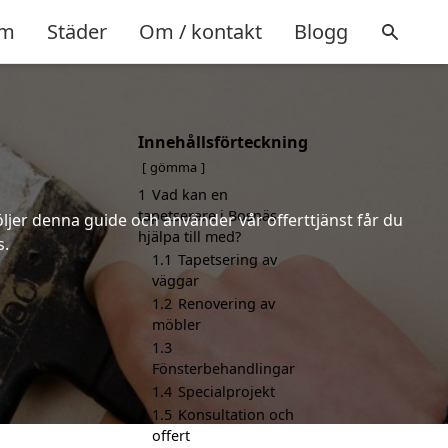
m
Städer
Om / kontakt
Blogg
Innehållsförteckning
gömma
1
Vad kan en
tapetserare i Bosnäs
öljer denna guide och använder vår offerttjänst får du
hjälpa till med?
s.
1.1
Tapetsering av
väggar
1.2
Renovering av
möbler
1.3
Fönsterbehandlingar
1.4
Specialprojekt
1.5
Konsultation och
offert