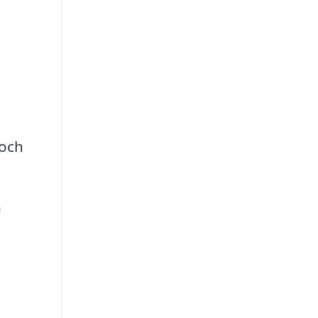
 och
n