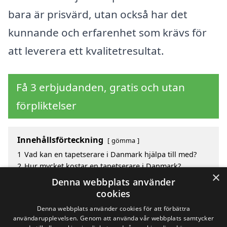
bara är prisvärd, utan också har det
kunnande och erfarenhet som krävs för
att leverera ett kvalitetresultat.
Få 3 erbjudanden, gratis och utan
förpliktelser
Innehållsförteckning
gömma
1
Vad kan en tapetserare i Danmark hjälpa till med?
2
Hur mycket kostar en tapetserare i Danmark?
×
3
Fördelar med att välja tapetserare i Danmark
Denna webbplats använder
4
Sök efter en skicklig tapetserare i närliggande städer
cookies
i Danmark
Denna webbplats använder cookies för att förbättra
användarupplevelsen. Genom att använda vår webbplats samtycker