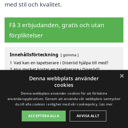
med stil och kvalitet.
Få 3 erbjudanden, gratis och utan
förpliktelser
Innehållsförteckning
gömma
1
Vad kan en tapetserare i Diseröd hjälpa till med?
2
Hur mycket kostar en tapetserare i Diseröd?
×
3
Fördelar med att välja tapetserare i Diseröd
Denna webbplats använder
4
Sök efter en skicklig tapetserare i de omgivande
cookies
städerna Diseröd
Denna webbplats använder cookies för att förbättra
användarupplevelsen. Genom att använda vår webbplats samtycker
du till alla cookies i enlighet med vår cookiepolicy.
Läs mer
Copyright 2026 - Pilanto Aps
ACCEPTERA ALLA
AVVISA ALLT
Hem
Om / kontakt
Blogg
Webbplatskarta
Villkor