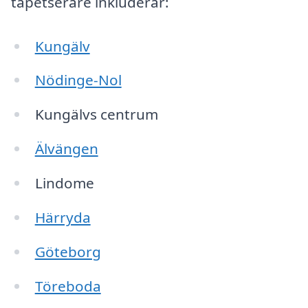
tapetserare inkluderar:
Kungälv
Nödinge-Nol
Kungälvs centrum
Älvängen
Lindome
Härryda
Göteborg
Töreboda