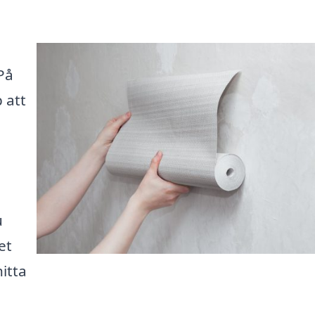
På
 att
u
et
itta