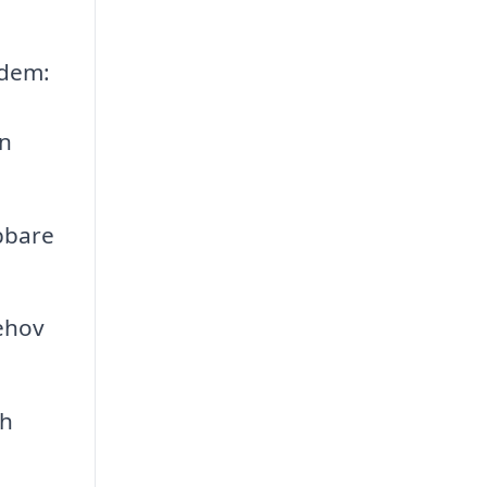
 dem:
en
bbare
behov
ch