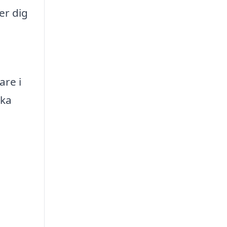
er dig
are i
ika