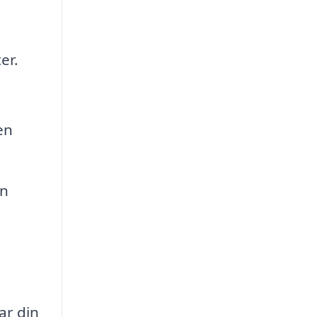
er.
en
an
ar din