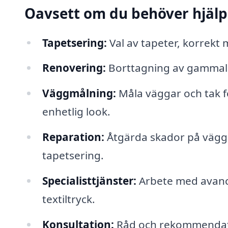
Oavsett om du behöver hjäl
Tapetsering:
Val av tapeter, korrekt m
Renovering:
Borttagning av gammal t
Väggmålning:
Måla väggar och tak fö
enhetlig look.
Reparation:
Åtgärda skador på väggar
tapetsering.
Specialisttjänster:
Arbete med avanc
textiltryck.
Konsultation:
Råd och rekommendatio