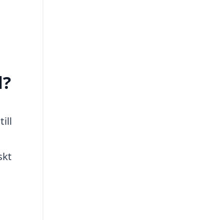
d?
ill
skt