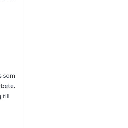
is som
rbete.
till