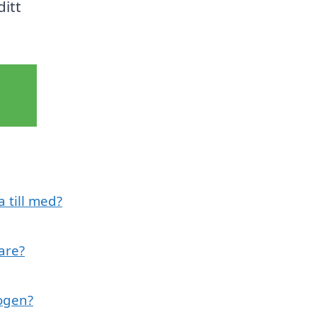
ditt
 till med?
are?
kogen?