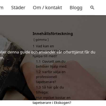
m
Städer
Om / kontakt
Blogg
Innehållsförteckning
gömma
1
Vad kan en
tapetserare i Ekskogen
öljer denna guide och använder vår offerttjänst får du
hjälpa till med?
en.
1.1
Oavsett om du
behöver hjälp med:
1.2
Varför välja en
professionell
tapetserare?
1.3
Så här går du
tillväga:
2
Hur mycket kostar en
tapetserare i Ekskogen?