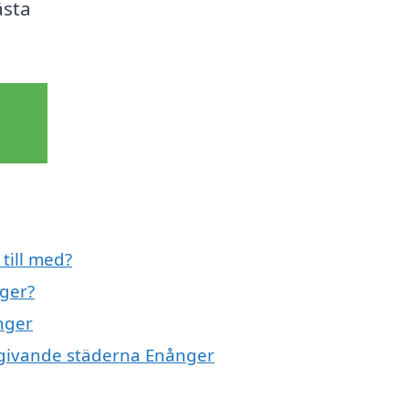
ästa
till med?
nger?
nger
omgivande städerna Enånger