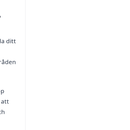
?
a ditt
mråden
pp
 att
ch