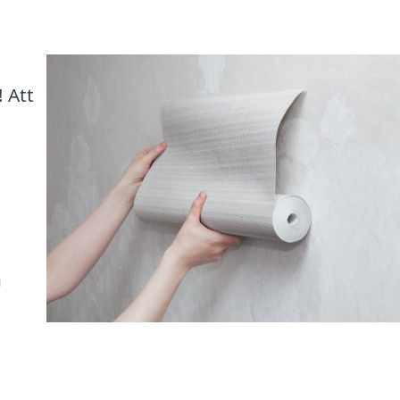
 Att
n
e