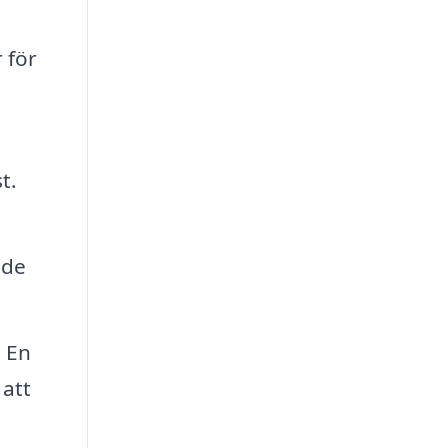
 för
t.
 de
. En
 att