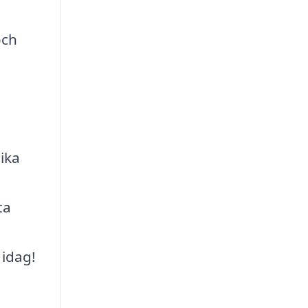
och
ika
ta
 idag!