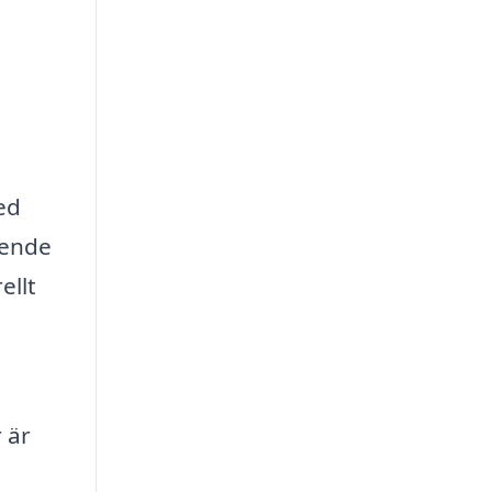
ed
oende
ellt
 är