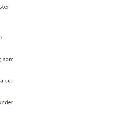
ster
a
r, som
ra och
kunder