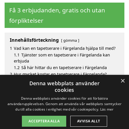
Få 3 erbjudanden, gratis och utan
förpliktelser
Innehållsförteckning
gömma
1
Vad kan en tapetserare i Färgelanda hjälpa till med?
1.1
Tjänster som en tapetserare i Färgelanda kan
erbjuda
1.2
Så här hittar du en tapetserare i Färgelanda
2
Hur mycket kostar en tapetserare i Färgelanda?
×
3
Fördelar med att välja tapetserare i Färgelanda
Denna webbplats använder
4
Sök efter en skicklig tapetserare i de omgivande
cookies
städerna Färgelanda
Denna webbplats använder cookies för att förbättra
användarupplevelsen. Genom att använda vår webbplats samtycker
du till alla cookies i enlighet med vår cookiepolicy.
Läs mer
Copyright 2026 - Pilanto Aps
ACCEPTERA ALLA
AVVISA ALLT
Hem
Om / kontakt
Blogg
Webbplatskarta
Villkor