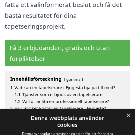
fatta ett välinformerat beslut och få det
bästa resultatet för dina
tapetseringsprojekt.
Få 3 erbjudanden, gratis och utan
förpliktelser
Innehållsförteckning
gömma
1
Vad kan en tapetserare i Fjugesta hjälpa till med?
1.1
Tjänster som erbjuds av en tapetserare
1.2
Varför anlita en professionell tapetserare?
2
Hur mycket kostar en tapetserare i Fjugesta?
×
3
Fördelar med att välja tapetserare i Fjugesta?
Denna webbplats använder
4
Sök efter en skicklig tapetserare i de omgivande
cookies
städerna Fjugesta
Denna webbplats använder cookies för att förbättra