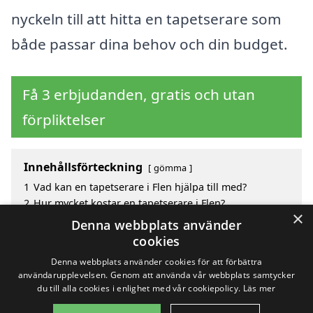
nyckeln till att hitta en tapetserare som
både passar dina behov och din budget.
Få 3 erbjudanden, gratis och utan
förpliktelser
Innehållsförteckning
gömma
1
Vad kan en tapetserare i Flen hjälpa till med?
2
Hur mycket kostar en tapetserare i Flen?
×
3
Fördelar med att välja tapetserare i Flen
Denna webbplats använder
4
Sök efter en skicklig tapetserare i de omgivande
cookies
städerna Flen
Denna webbplats använder cookies för att förbättra
användarupplevelsen. Genom att använda vår webbplats samtycker
du till alla cookies i enlighet med vår cookiepolicy.
Läs mer