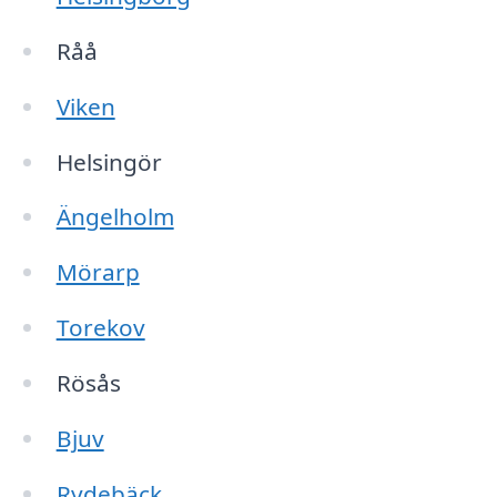
Råå
Viken
Helsingör
Ängelholm
Mörarp
Torekov
Rösås
Bjuv
Rydebäck