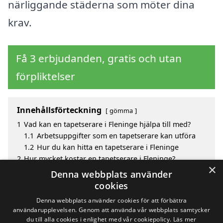
närliggande städerna som möter dina
krav.
Få 3 erbjudanden, gratis och utan
förpliktelser
Innehållsförteckning
gömma
1
Vad kan en tapetserare i Fleninge hjälpa till med?
1.1
Arbetsuppgifter som en tapetserare kan utföra
1.2
Hur du kan hitta en tapetserare i Fleninge
2
Hur mycket kostar en tapetserare i Fleninge?
×
3
Fördelar med att välja tapetserare i Fleninge
Denna webbplats använder
4
Sök efter en skicklig tapetserare i de omgivande
cookies
städerna Fleninge
Denna webbplats använder cookies för att förbättra
användarupplevelsen. Genom att använda vår webbplats samtycker
du till alla cookies i enlighet med vår cookiepolicy.
Läs mer