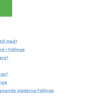
till med?
e i Föllinge
are?
nge?
inge
mgivande städerna Föllinge