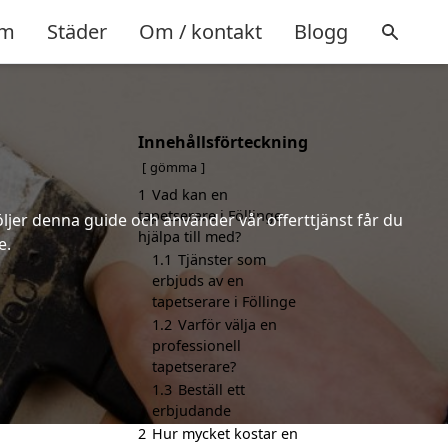
m
Städer
Om / kontakt
Blogg
Innehållsförteckning
gömma
1
Vad kan en
tapetserare i Föllinge
öljer denna guide och använder vår offerttjänst får du
hjälpa till med?
e.
1.1
Tjänster som
erbjuds av en
tapetserare i Föllinge
1.2
Varför välja en
professionell
tapetserare?
1.3
Beställ ett
erbjudande
2
Hur mycket kostar en