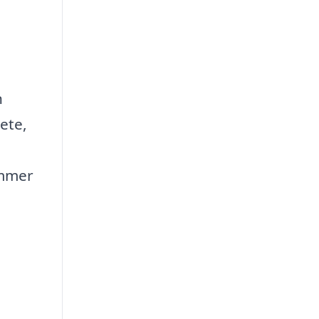
n
ete,
ommer