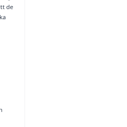
tt de
ika
n