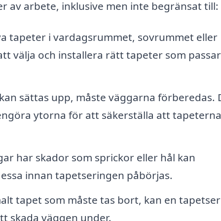
r av arbete, inklusive men inte begränsat till:
ya tapeter i vardagsrummet, sovrummet eller
tt välja och installera rätt tapeter som passar
kan sättas upp, måste väggarna förberedas. 
engöra ytorna för att säkerställa att tapetern
r har skador som sprickor eller hål kan
 dessa innan tapetseringen påbörjas.
t tapet som måste tas bort, kan en tapetser
att skada väggen under.