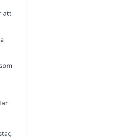
 att
va
åsom
lar
stag