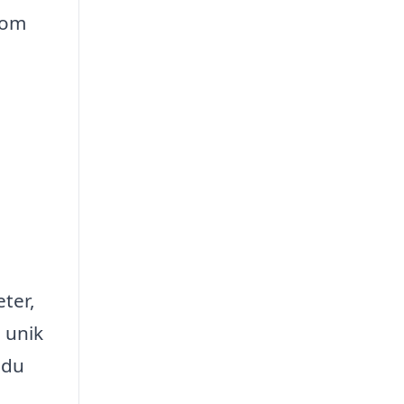
 om
eter,
 unik
 du