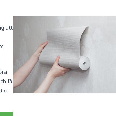
ig att
um
öra
ch få
 din