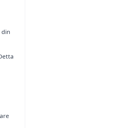
 din
Detta
a
are