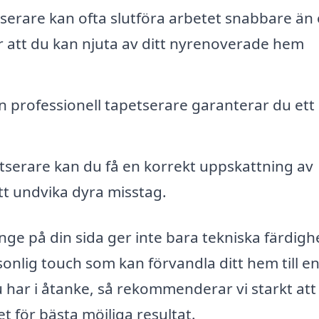
tserare kan ofta slutföra arbetet snabbare än
der att du kan njuta av ditt nyrenoverade hem
n professionell tapetserare garanterar du ett
tserare kan du få en korrekt uppskattning av
tt undvika dyra misstag.
inge på din sida ger inte bara tekniska färdigh
onlig touch som kan förvandla ditt hem till en
 du har i åtanke, så rekommenderar vi starkt att
t för bästa möjliga resultat.