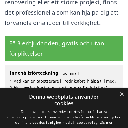
renovering eller ett större projekt, finns
det professionella som kan hjälpa dig att
förvandla dina idéer till verklighet.
Få 3 erbjudanden, gratis och utan
förpliktelser
Innehållsförteckning
gömma
1
Vad kan en tapetserare i Fredriksfors hjälpa till med?
2
Hur mycket kostar en tapetserare i Fredriksfors?
×
3
Fördelar med att välja tapetserare i Fredriksfors
Denna webbplats använder
4
Sök efter en skicklig tapetserare i de omgivande
cookies
städerna Fredriksfors
Denna webbplats använder cookies för att förbättra
användarupplevelsen. Genom att använda vår webbplats samtycker
du till alla cookies i enlighet med vår cookiepolicy.
Läs mer