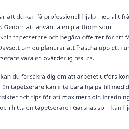
r att du kan få professionell hjälp med allt fr
ler. Genom att använda en plattform som
okala tapetserare och begära offerter för att f
Oavsett om du planerar att fräscha upp ett r
serare vara en ovärderlig resurs.
 kan du försäkra dig om att arbetet utförs kor
r. En tapetserare kan inte bara hjälpa till med 
nsikter och tips för att maximera din inredning
v och hitta en tapetserare i Gärsnäs som kan h