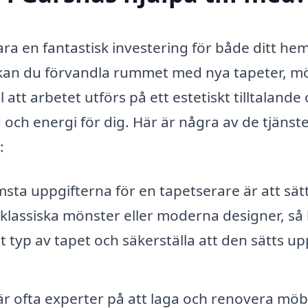
ara en fantastisk investering för både ditt he
p kan du förvandla rummet med nya tapeter, m
ll att arbetet utförs på ett estetiskt tilltalande
d och energi för dig. Här är några av de tjänst
:
sta uppgifterna för en tapetserare är att sät
klassiska mönster eller moderna designer, så
tt typ av tapet och säkerställa att den sätts up
r ofta experter på att laga och renovera möbl