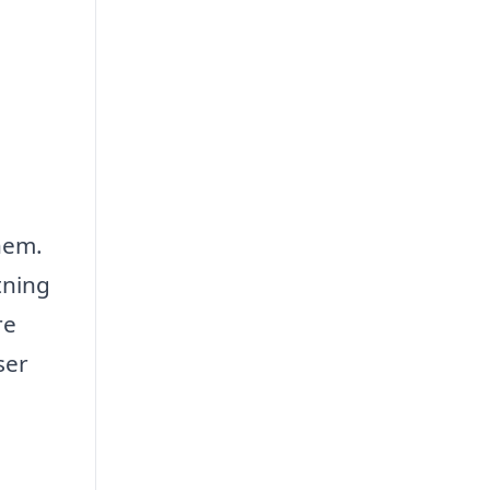
 hem.
tning
re
ser