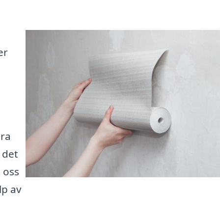
er
ära
 det
t oss
lp av