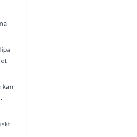
ina
lipa
det
e kan
.
iskt