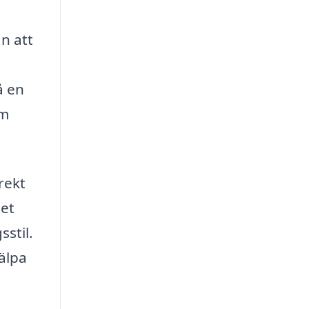
ån att
å en
um
rekt
det
sstil.
jälpa