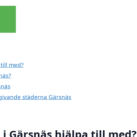
till med?
näs?
snäs
omgivande städerna Gärsnäs
i Gärsnäs hjälpa till med?