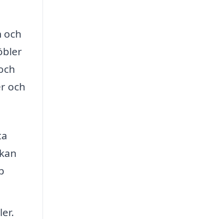
m och
öbler
 och
er och
ta
 kan
p
er.