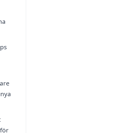
na
ips
rare
 nya
t
för