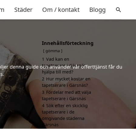
m
Städer
Om / kontakt
Blogg
Innehållsförteckning
gömma
1
Vad kan en
tapetserare i Gärsnäs
öljer denna guide och använder vår offerttjänst får du
hjälpa till med?
s.
2
Hur mycket kostar en
tapetserare i Gärsnäs?
3
Fördelar med att välja
tapetserare i Gärsnäs
4
Sök efter en skicklig
tapetserare i de
omgivande städerna
Gärsnäs