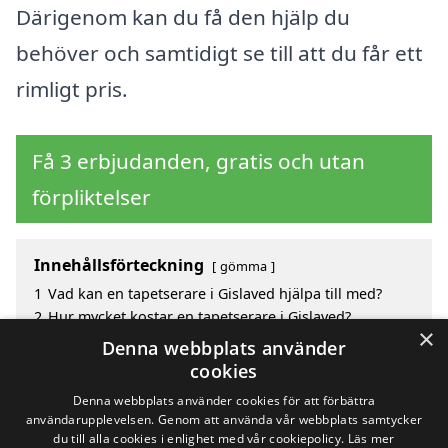
Därigenom kan du få den hjälp du
behöver och samtidigt se till att du får ett
rimligt pris.
Få 3 erbjudanden, gratis och utan
förpliktelser
Innehållsförteckning
gömma
1
Vad kan en tapetserare i Gislaved hjälpa till med?
2
Hur mycket kostar en tapetserare i Gislaved?
×
3
Fördelar med att välja tapetserare i Gislaved
Denna webbplats använder
4
Sök efter en skicklig tapetserare i de omgivande
cookies
städerna till Gislaved
Denna webbplats använder cookies för att förbättra
användarupplevelsen. Genom att använda vår webbplats samtycker
du till alla cookies i enlighet med vår cookiepolicy.
Läs mer