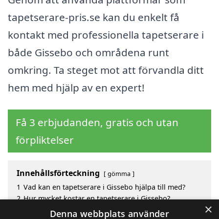
tapetserare-pris.se kan du enkelt få
kontakt med professionella tapetserare i
både Gissebo och områdena runt
omkring. Ta steget mot att förvandla ditt
hem med hjälp av en expert!
Få 3 erbjudanden, gratis och utan
förpliktelser
Innehållsförteckning
gömma
1
Vad kan en tapetserare i Gissebo hjälpa till med?
2
Hur mycket kostar en tapetserare i Gissebo?
×
3
Fördelar med att välja tapetserare i Gissebo
Denna webbplats använder