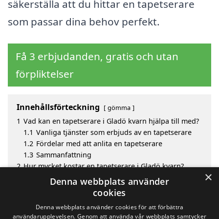
säkerställa att du hittar en tapetserare
som passar dina behov perfekt.
Få 3 erbjudanden, gratis och utan
förpliktelser
Innehållsförteckning
gömma
1
Vad kan en tapetserare i Gladö kvarn hjälpa till med?
1.1
Vanliga tjänster som erbjuds av en tapetserare
1.2
Fördelar med att anlita en tapetserare
1.3
Sammanfattning
2
Hur mycket kostar en tapetserare i Gladö kvarn?
×
3
Fördelar med att välja tapetserare i Gladö Kvarn
Denna webbplats använder
4
Sök efter en skicklig tapetserare i de omgivande
cookies
städerna Gladö kvarn
Denna webbplats använder cookies för att förbättra
användarupplevelsen. Genom att använda vår webbplats samtycker