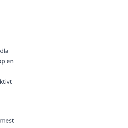
ndla
pp en
ktivt
 mest