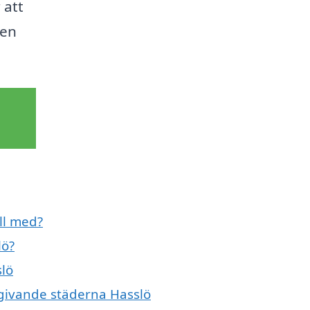
 att
den
ll med?
lö?
slö
mgivande städerna Hasslö