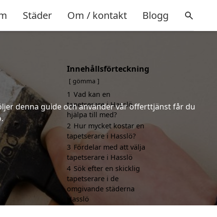
m
Städer
Om / kontakt
Blogg
Innehållsförteckning
gömma
1
Vad kan en
tapetserare i Hasslö
öljer denna guide och använder vår offerttjänst får du
hjälpa till med?
.
2
Hur mycket kostar en
tapetserare i Hasslö?
3
Fördelar med att välja
tapetserare i Hasslö
4
Sök efter en skicklig
tapetserare i de
omgivande städerna
Hasslö