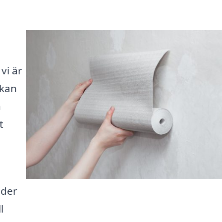
vi är
 kan
n
t
uder
l