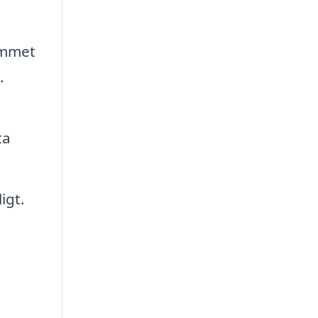
ummet
.
ta
igt.
.