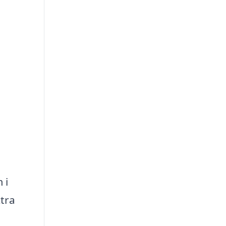
 i
tra