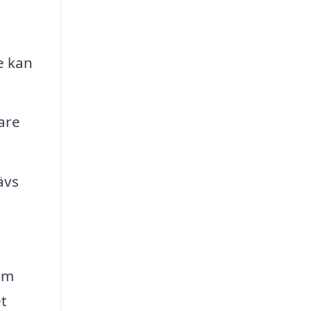
e kan
are
ävs
om
et