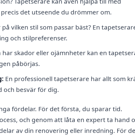
sion? Tapetserare kan även hjälpa till med
får precis det utseende du drömmer om.
på vilken stil som passar bäst? En tapetserar
ing och stilpreferenser.
har skador eller ojämnheter kan en tapetser
ngen påbörjas.
:
En professionell tapetserare har allt som kr
id och besvär för dig.
ga fördelar. För det första, du sparar tid.
ocess, och genom att låta en expert ta hand 
elar av din renovering eller inredning. För d