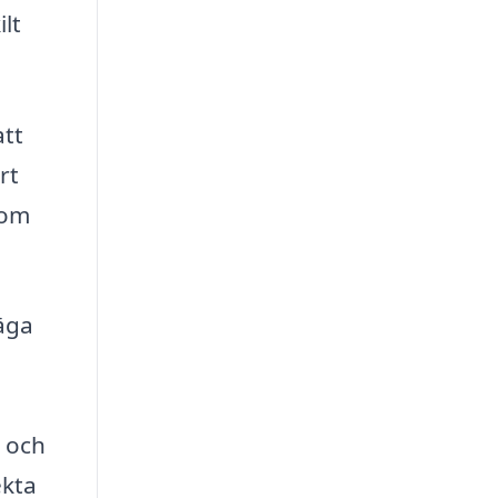
lt
att
rt
som
väga
t och
ekta