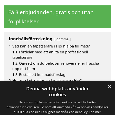
Få 3 erbjudanden, gratis och utan
förpliktelser
Innehållsförteckning
gömma
1
Vad kan en tapetserare i Hjo hjälpa till med?
1.1
Fördelar med att anlita en professionell
tapetserare
1.2
Oavsett om du behöver renovera eller fräscha
upp ditt hem
1.3
Beställ ett kostnadsförslag
2
Hur mycket kostar en tapetserare i Hjo?
×
3
Fördelar med att välja tapetserare i Hjo
Denna webbplats använder
4
Sök efter en skicklig tapetserare i de omgivande
cookies
städerna Hjo
Denna webbplats använder cookies för att förbättra
användarupplevelsen. Genom att använda vår webbplats samtycker
du till alla cookies i enlighet med vår cookiepolicy.
Läs mer