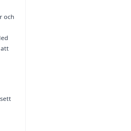
er och
Med
 att
sett