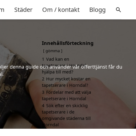
m
Städer
Om / kontakt
Blogg
Innehållsförteckning
gömma
1
Vad kan en
tapetserare i Horndal
öljer denna guide och använder vår offerttjänst får du
hjälpa till med?
l.
2
Hur mycket kostar en
tapetserare i Horndal?
3
Fördelar med att välja
tapetserare i Horndal
4
Sök efter en skicklig
tapetserare i de
omgivande städerna till
Horndal