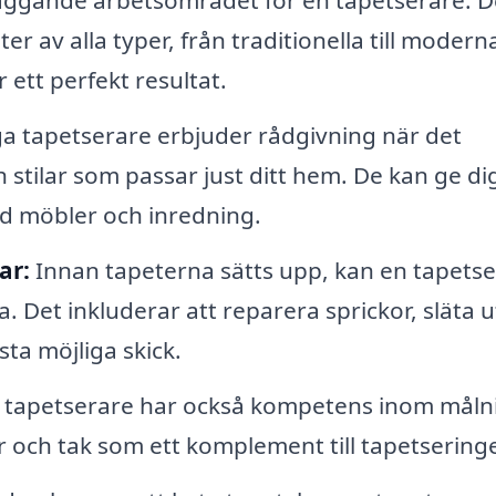
läggande arbetsområdet för en tapetserare. D
ter av alla typer, från traditionella till modern
r ett perfekt resultat.
 tapetserare erbjuder rådgivning när det
 stilar som passar just ditt hem. De kan ge dig
d möbler och inredning.
ar:
Innan tapeterna sätts upp, kan en tapets
. Det inkluderar att reparera sprickor, släta u
sta möjliga skick.
tapetserare har också kompetens inom måln
r och tak som ett komplement till tapetsering