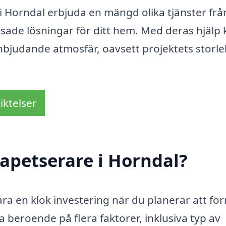
 Horndal erbjuda en mängd olika tjänster frå
ssade lösningar för ditt hem. Med deras hjälp
nbjudande atmosfär, oavsett projektets storle
iktelser
apetserare i Horndal?
ara en klok investering när du planerar att fö
a beroende på flera faktorer, inklusiva typ av