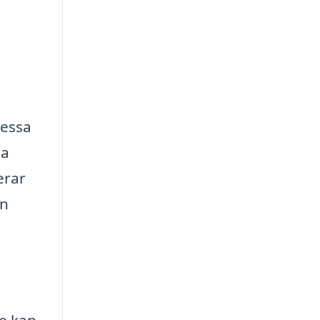
Dessa
la
erar
an