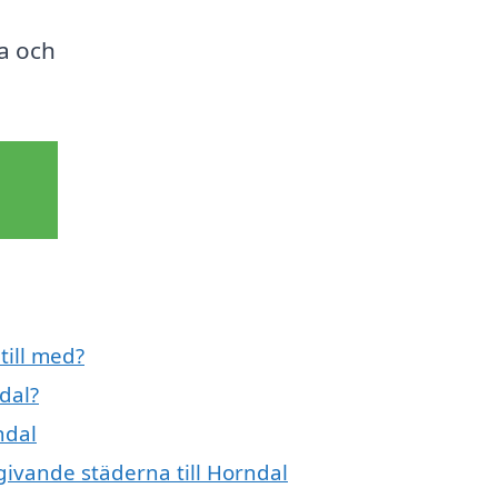
a och
till med?
dal?
ndal
mgivande städerna till Horndal