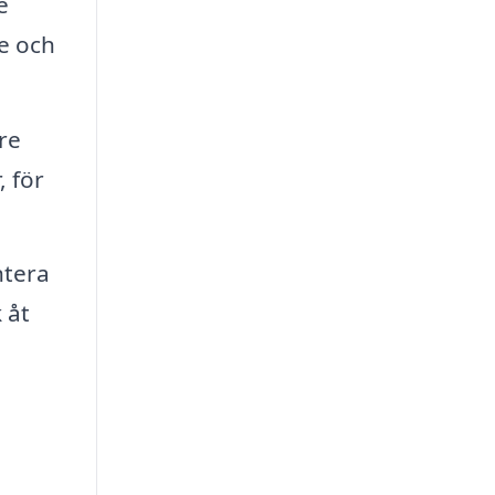
e
de och
re
, för
ntera
 åt