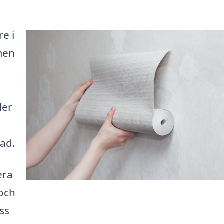
re i
men
.
ler
nad.
era
 och
ss