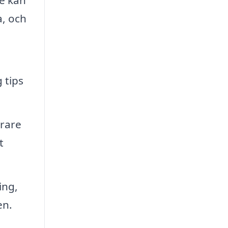
e kan
a, och
 tips
erare
t
ing,
en.