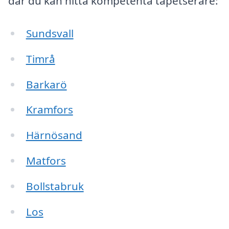
där du kan hitta kompetenta tapetserare:
Sundsvall
Timrå
Barkarö
Kramfors
Härnösand
Matfors
Bollstabruk
Los