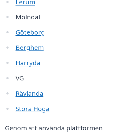
Lerum
Mölndal
Göteborg
Berghem
Härryda
VG
Rävlanda
Stora Höga
Genom att använda plattformen