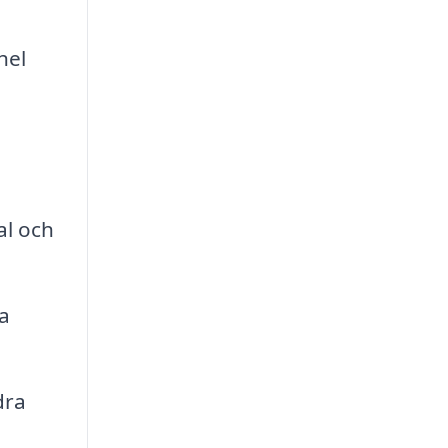
hel
al och
a
dra