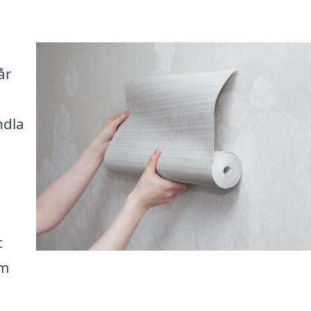
år
ndla
t
em