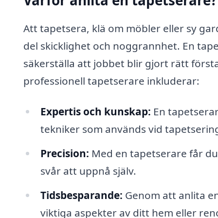
Varför anlita en tapetserare?
Att tapetsera, klä om möbler eller sy gar
del skicklighet och noggrannhet. En tape
säkerställa att jobbet blir gjort rätt förs
professionell tapetserare inkluderar:
Expertis och kunskap:
En tapetserar
tekniker som används vid tapetserin
Precision:
Med en tapetserare får du 
svår att uppnå själv.
Tidsbesparande:
Genom att anlita en
viktiga aspekter av ditt hem eller ren