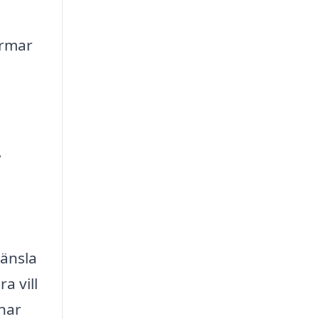
ormar
.
änsla
a vill
önar