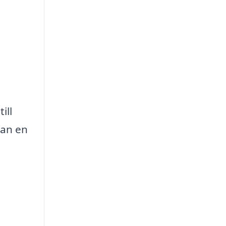
l
ill
kan en