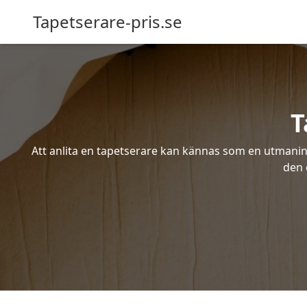
Tapetserare-pris.se
T
Att anlita en tapetserare kan kännas som en utmaning 
den 