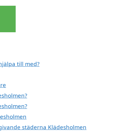
jälpa till med?
are
desholmen?
desholmen?
ädesholmen
omgivande städerna Klädesholmen