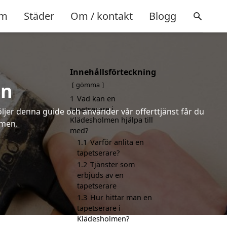
m
Städer
Om / kontakt
Blogg
Innehållsförteckning
en
gömma
1
Vad kan en
tapetserare i
öljer denna guide och använder vår offerttjänst får du
Klädesholmen hjälpa till
lmen.
med?
1.1
Varför anlita en
tapetserare?
1.2
Tjänster som
erbjuds av en
tapetserare
1.3
Hur hittar man en
tapetserare i
Klädesholmen?