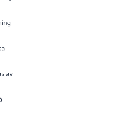
ning
sa
as av
å