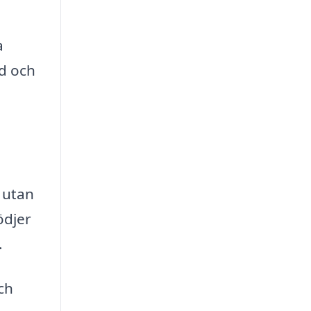
a
id och
, utan
ödjer
.
ch