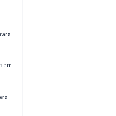
erare
m att
are