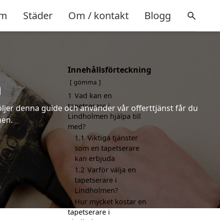
m
Städer
Om / kontakt
Blogg
Innehållsförteckning
n
gömma
1
Vad kan en
tapetserare i
öljer denna guide och använder vår offerttjänst får du
Lindholmen hjälpa till
men.
med?
1.1
Viktiga tjänster
som en tapetserare
kan erbjuda
1.2
Varför välja en
tapetserare i
Lindholmen?
2
Hur mycket kostar en
tapetserare i