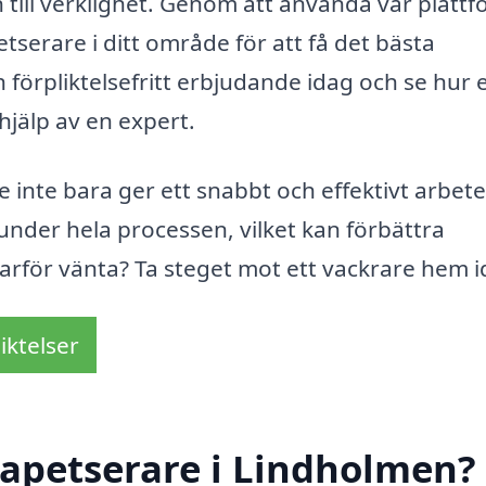
n till verklighet. Genom att använda vår platt
etserare i ditt område för att få det bästa
h förpliktelsefritt erbjudande idag och se hur 
hjälp av en expert.
 inte bara ger ett snabbt och effektivt arbete
 under hela processen, vilket kan förbättra
, varför vänta? Ta steget mot ett vackrare hem i
iktelser
tapetserare i Lindholmen?