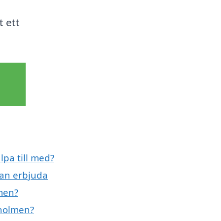
t ett
lpa till med?
kan erbjuda
lmen?
dholmen?