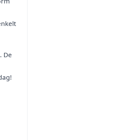
form
enkelt
. De
dag!