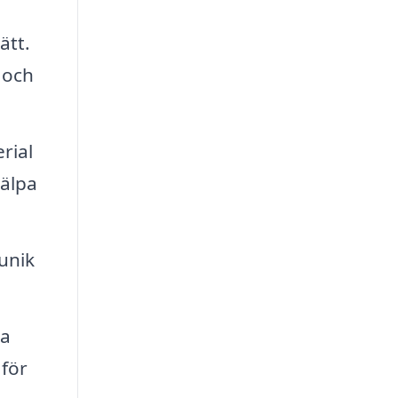
ätt.
 och
rial
jälpa
unik
ta
 för