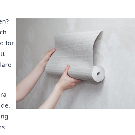
en?
och
d för
tt
lare
ära
åde.
ing
ns