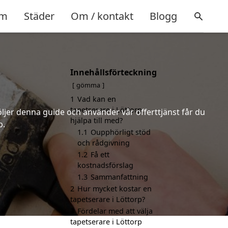
m
Städer
Om / kontakt
Blogg
Innehållsförteckning
gömma
1
Vad kan en
tapetserare i Löttorp
öljer denna guide och använder vår offerttjänst får du
hjälpa till med?
p.
1.1
Oupphörligt stöd
och rådgivning
1.2
Få ett
kostnadsförslag
1.3
Sammanfattning
2
Hur mycket kostar en
tapetserare i Löttorp?
3
Fördelar med att välja
tapetserare i Löttorp