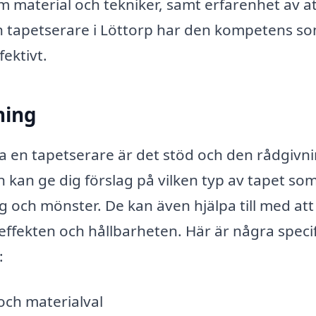
m material och tekniker, samt erfarenhet av a
t en tapetserare i Löttorp har den kompetens s
fektivt.
ning
ta en tapetserare är det stöd och den rådgivn
an ge dig förslag på vilken typ av tapet so
ärg och mönster. De kan även hjälpa till med att
effekten och hållbarheten. Här är några speci
:
och materialval