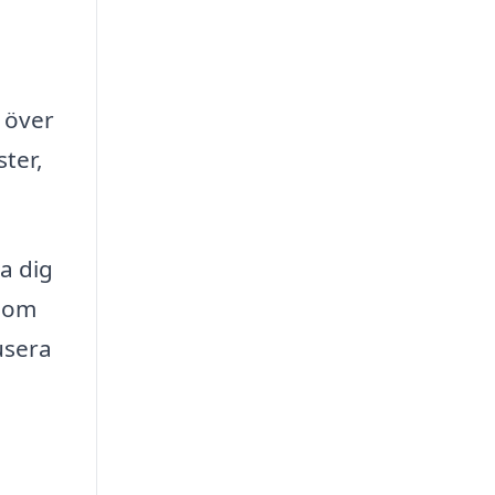
 över
ster,
ra dig
t om
usera