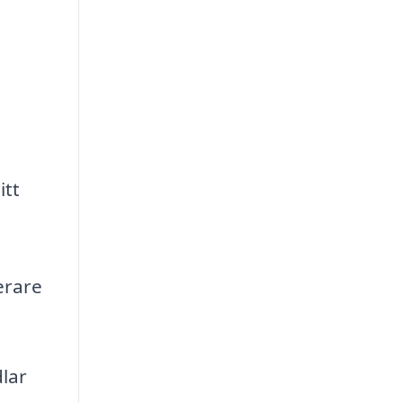
itt
erare
dlar