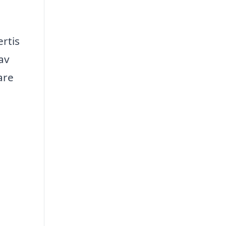
rtis
av
are