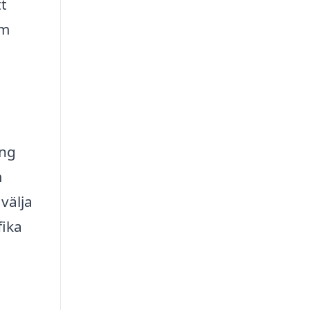
tt
om
ing
m
 välja
fika