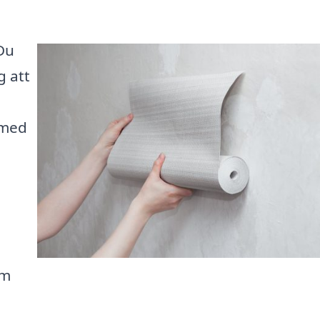
 Du
g att
 med
em
å