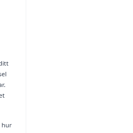
itt
sel
r.
et
h hur