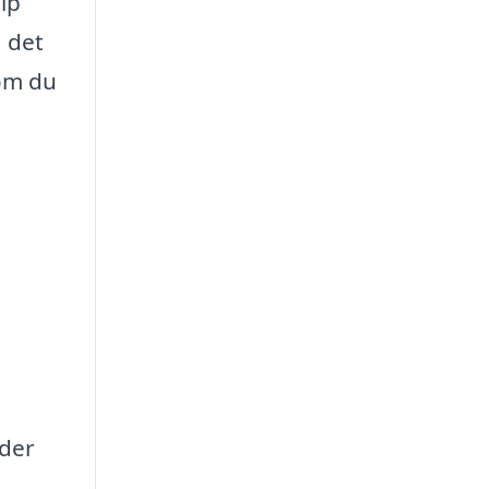
lp
a det
som du
ader