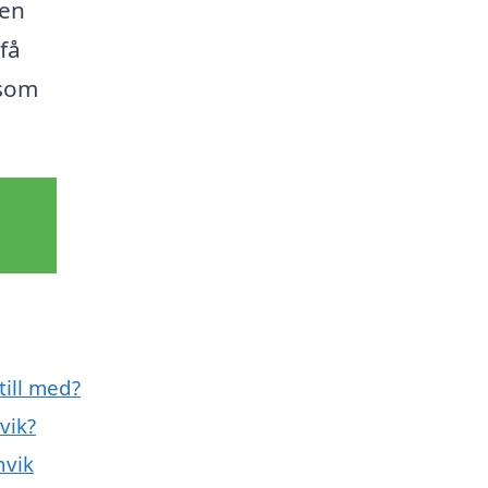
sen
få
 som
till med?
vik?
nvik