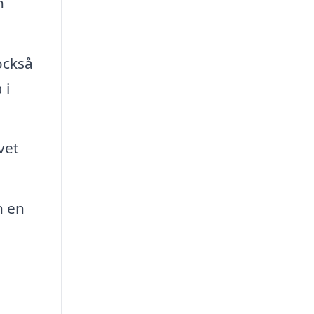
h
också
 i
vet
n en