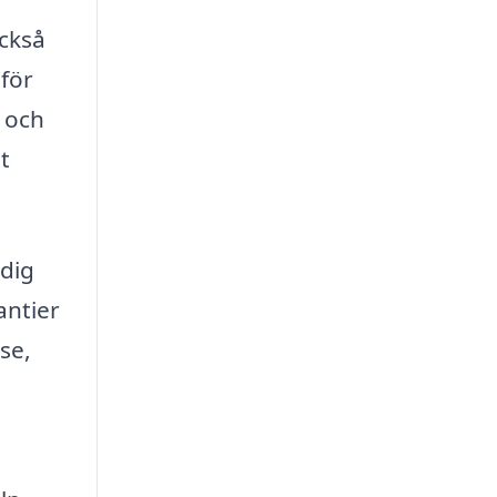
också
för
 och
t
 dig
antier
se,