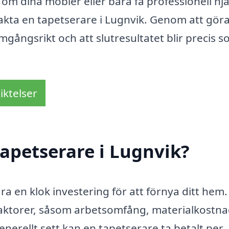
ä om dina möbler eller bara få professionell hjä
akta en tapetserare i Lugnvik. Genom att gör
ramgångsrikt och att slutresultatet blir precis 
iktelser
apetserare i Lugnvik?
ra en klok investering för att förnya ditt hem.
faktorer, såsom arbetsomfång, materialkostn
enerellt sett kan en tapetserare ta betalt per