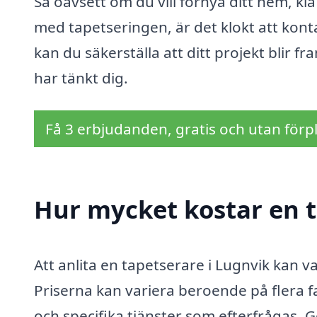
Så oavsett om du vill förnya ditt hem, kl
med tapetseringen, är det klokt att kont
kan du säkerställa att ditt projekt blir f
har tänkt dig.
Få 3 erbjudanden, gratis och utan förpl
Hur mycket kostar en t
Att anlita en tapetserare i Lugnvik kan va
Priserna kan variera beroende på flera 
och specifika tjänster som efterfrågas. G