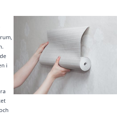
r
 rum,
n.
ade
n i
ära
ket
 och