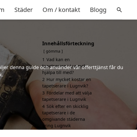
m
Städer
Om / kontakt
Blogg
Innehållsförteckning
gömma
1
Vad kan en
tapetserare i Lugnvik
öljer denna guide och använder vår offerttjänst får du
hjälpa till med?
k.
2
Hur mycket kostar en
tapetserare i Lugnvik?
3
Fördelar med att välja
tapetserare i Lugnvik
4
Sök efter en skicklig
tapetserare i de
omgivande städerna
kring Lugnvik