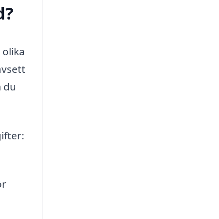
d?
olika
avsett
m du
ifter:
ör