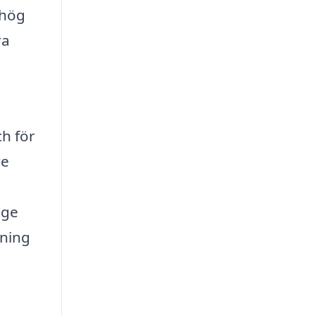
 hög
ra
n
ch för
re
 ge
dning