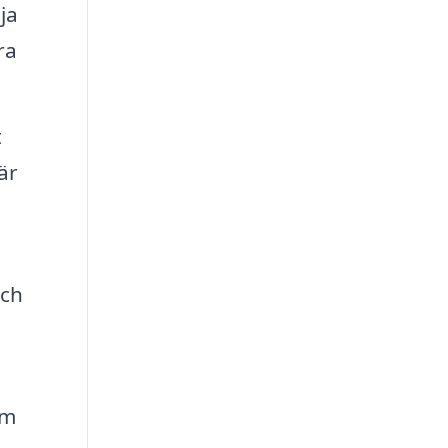
ja
ra
t
är
och
om