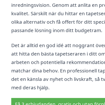
inredningsvision. Genom att anlita en pro
kvalitet. Särskilt när du hittar en tapets
olika alternativ och få offert för ditt spe
passande lösning inom ditt budgetram.
Det är alltid en god idé att noggrant öve
att hitta den bästa tapetseraren i ditt o
arbeten och potentiella rekommendation
matchar dina behov. En professionell ta
det en känsla av nyhet och livskraft, så t
med deras hjälp.
Få 3 erbjudanden, gratis och utan förpl