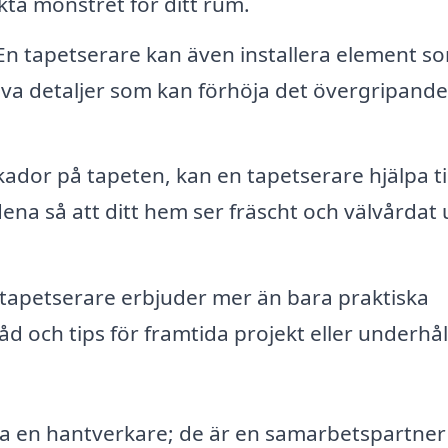
kta mönstret för ditt rum.
n tapetserare kan även installera element s
tiva detaljer som kan förhöja det övergripande
dor på tapeten, kan en tapetserare hjälpa til
na så att ditt hem ser fräscht och välvårdat 
apetserare erbjuder mer än bara praktiska
åd och tips för framtida projekt eller underhål
a en hantverkare; de är en samarbetspartner 