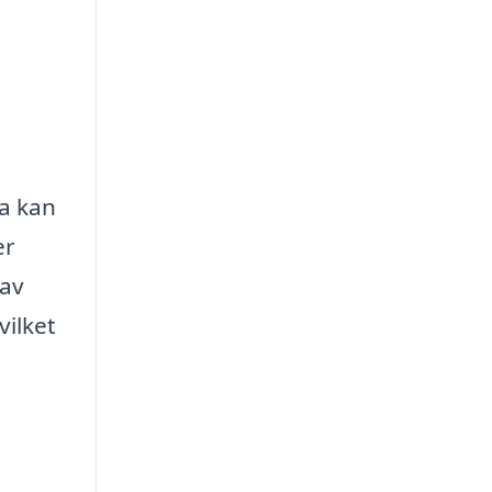
na kan
er
 av
vilket