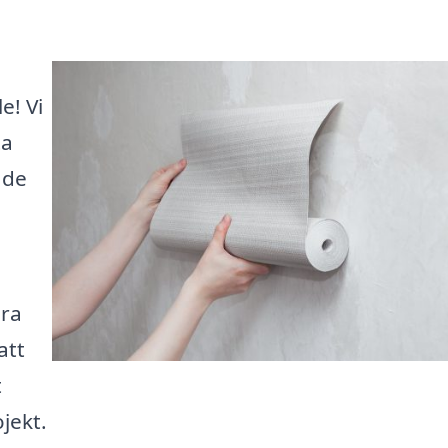
e! Vi
ta
åde
ära
att
t
ojekt.