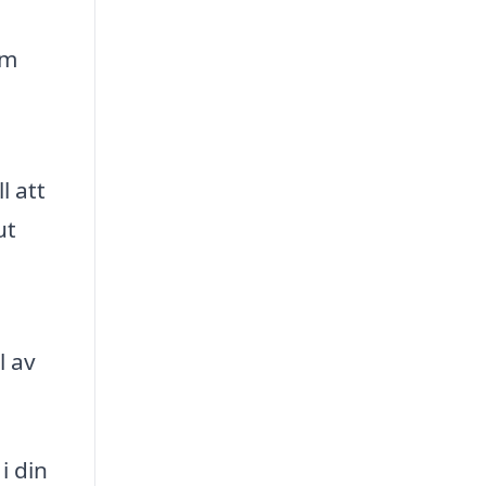
om
l att
ut
l av
i din