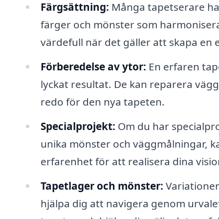
Färgsättning:
Många tapetserare har e
färger och mönster som harmoniser
värdefull när det gäller att skapa en 
Förberedelse av ytor:
En erfaren tape
lyckat resultat. De kan reparera vägga
redo för den nya tapeten.
Specialprojekt:
Om du har specialproj
unika mönster och väggmålningar, k
erfarenhet för att realisera dina visio
Tapetlager och mönster:
Variationen
hjälpa dig att navigera genom urval