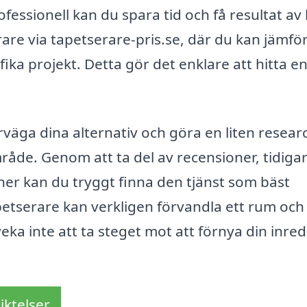
fessionell kan du spara tid och få resultat av
erare via tapetserare-pris.se, där du kan jämfö
cifika projekt. Detta gör det enklare att hitta e
rväga dina alternativ och göra en liten resear
mråde. Genom att ta del av recensioner, tidiga
er kan du tryggt finna den tjänst som bäst
petserare kan verkligen förvandla ett rum och
veka inte att ta steget mot att förnya din inre
iktelser