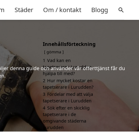
m
Städer
Om / kontakt
Blogg
Innehållsförteckning
gömma
1
Vad kan en
tapetserare i Lurudden
öljer denna guide och använder vår offerttjänst får du
hjälpa till med?
en.
2
Hur mycket kostar en
tapetserare i Lurudden?
3
Fördelar med att välja
tapetserare i Lurudden
4
Sök efter en skicklig
tapetserare i de
omgivande städerna
Lurudden