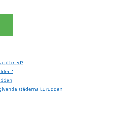
a till med?
udden?
rudden
omgivande städerna Lurudden