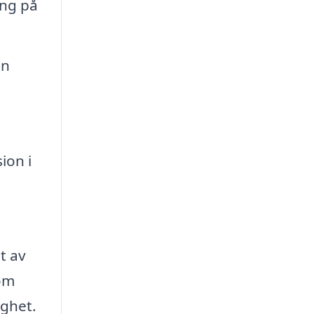
ing på
an
ion i
t av
som
ighet.