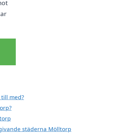
mot
kar
till med?
torp?
ltorp
mgivande städerna Mölltorp