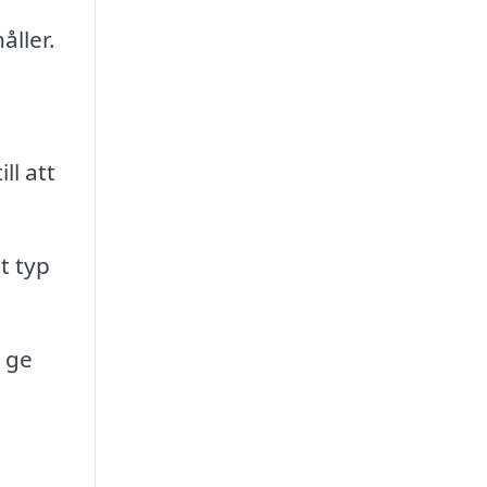
åller.
ll att
t typ
 ge