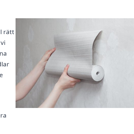
l rätt
vi
ina
lar
re
ära