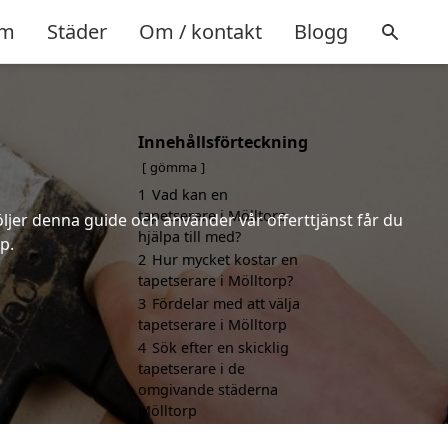
m
Städer
Om / kontakt
Blogg
Innehållsförteckning
gömma
1
Vad kan en
tapetserare i Mölltorp
öljer denna guide och använder vår offerttjänst får du
hjälpa till med?
p.
2
Hur mycket kostar en
tapetserare i Mölltorp?
3
Fördelar med att välja
tapetserare i Mölltorp
4
Sök efter en skicklig
tapetserare i de
omgivande städerna
Mölltorp