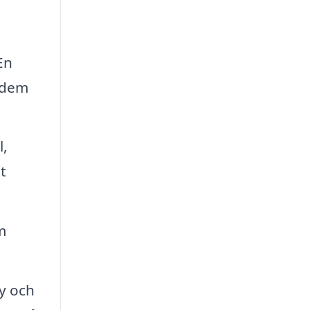
En
a dem
l,
t
m
y och