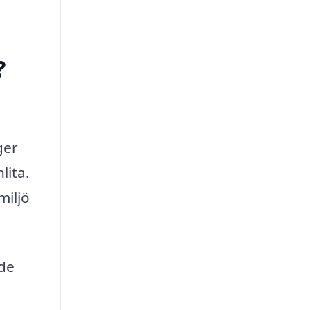
?
ger
lita.
miljö
 de