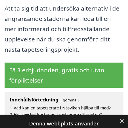
Att ta sig tid att undersöka alternativ i de
angränsande städerna kan leda till en
mer informerad och tillfredsställande
upplevelse när du ska genomföra ditt
nästa tapetseringsprojekt.
Få 3 erbjudanden, gratis och utan
förpliktelser
Innehållsförteckning
gömma
1
Vad kan en tapetserare i Näsviken hjälpa till med?
2
Hur mycket kostar en tapetserare i Näsviken?
×
3
Fördelar med att välja tapetserare i Näsviken
Denna webbplats använder
4
Sök efter en skicklig tapetserare i de omgivande