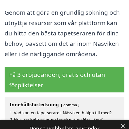
Genom att göra en grundlig sökning och
utnyttja resurser som vår plattform kan
du hitta den bästa tapetseraren för dina
behov, oavsett om det är inom Näsviken
eller i de närliggande områdena.
Få 3 erbjudanden, gratis och utan
förpliktelser
Innehållsförteckning
gömma
1
Vad kan en tapetserare i Näsviken hjälpa till med?
2
Hur mycket kostar en tapetserare i Näsviken?
×
3
Fördelar med att välja tapetserare i Näsviken
Denna webbplats använder