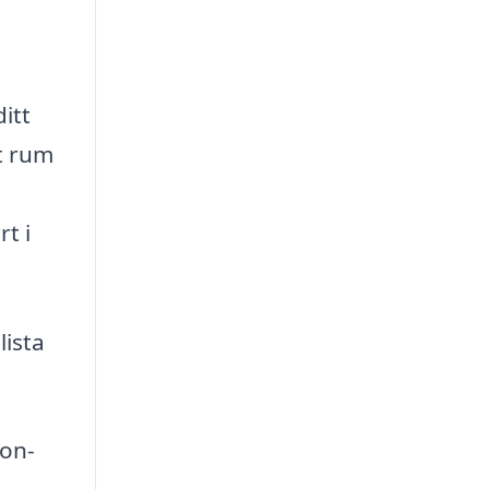
itt
tt rum
t i
lista
non-