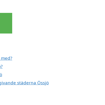
l med?
ö?
jö
mgivande städerna Össjö