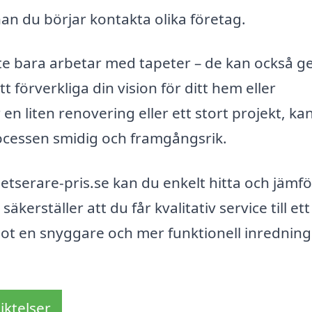
an du börjar kontakta olika företag.
nte bara arbetar med tapeter – de kan också g
t förverkliga din vision för ditt hem eller
 liten renovering eller ett stort projekt, ka
processen smidig och framgångsrik.
serare-pris.se kan du enkelt hitta och jämf
äkerställer att du får kvalitativ service till ett
t mot en snyggare och mer funktionell inrednin
iktelser