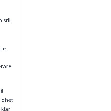
stil.
ice.
erare
på
lighet
 klar