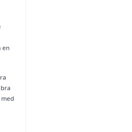
e
n en
öra
 bra
g med