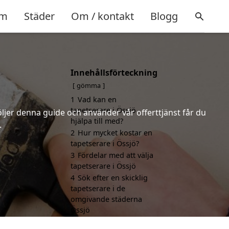
m
Städer
Om / kontakt
Blogg
Innehållsförteckning
gömma
1
Vad kan en
tapetserare i Össjö
öljer denna guide och använder vår offerttjänst får du
hjälpa till med?
.
2
Hur mycket kostar en
tapetserare i Össjö?
3
Fördelar med att välja
tapetserare i Össjö
4
Sök efter en skicklig
tapetserare i de
omgivande städerna
Össjö