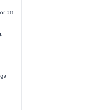
ör att
g,
iga