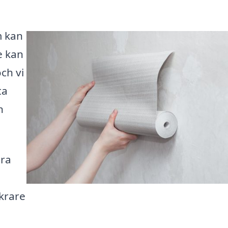
m kan
e kan
och vi
ta
n
ära
krare