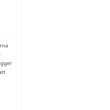
erna
s
igger
att