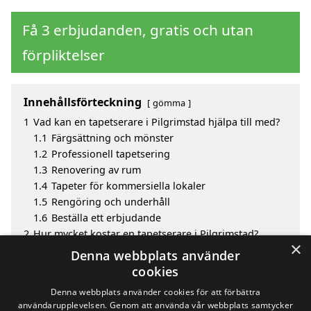
Få 3 erbjudanden, gratis och utan
förpliktelser
Innehållsförteckning
gömma
1
Vad kan en tapetserare i Pilgrimstad hjälpa till med?
1.1
Färgsättning och mönster
1.2
Professionell tapetsering
1.3
Renovering av rum
1.4
Tapeter för kommersiella lokaler
1.5
Rengöring och underhåll
1.6
Beställa ett erbjudande
2
Hur mycket kostar en tapetserare i Pilgrimstad?
×
3
Fördelar med att välja tapetserare i Pilgrimstad
Denna webbplats använder
4
Sök efter en skicklig tapetserare i de omgivande
cookies
städerna Pilgrimstad
Denna webbplats använder cookies för att förbättra
användarupplevelsen. Genom att använda vår webbplats samtycker