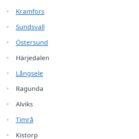
Kramfors
Sundsvall
Östersund
Härjedalen
Långsele
Ragunda
Alviks
Timrå
Kistorp