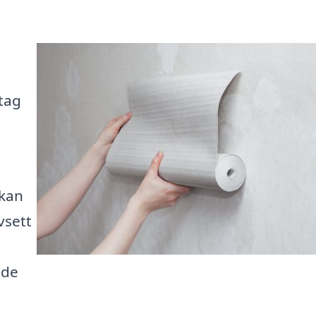
etag
 kan
vsett
ade