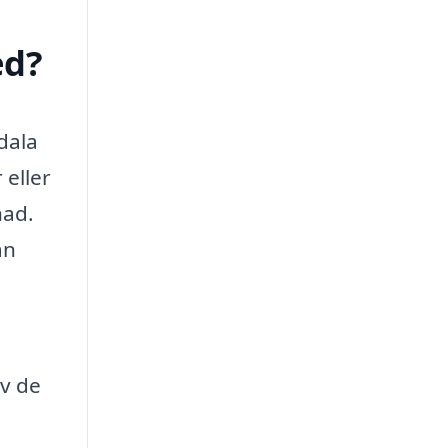
ed?
dala
 eller
nad.
an
v de