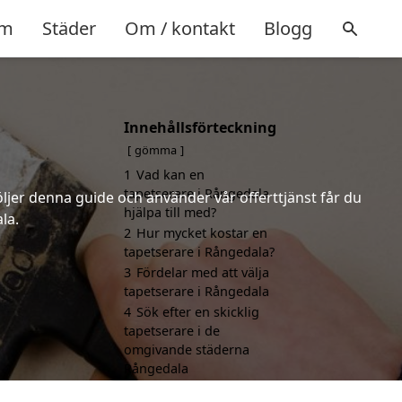
m
Städer
Om / kontakt
Blogg
Innehållsförteckning
gömma
1
Vad kan en
tapetserare i Rångedala
öljer denna guide och använder vår offerttjänst får du
hjälpa till med?
la.
2
Hur mycket kostar en
tapetserare i Rångedala?
3
Fördelar med att välja
tapetserare i Rångedala
4
Sök efter en skicklig
tapetserare i de
omgivande städerna
Rångedala