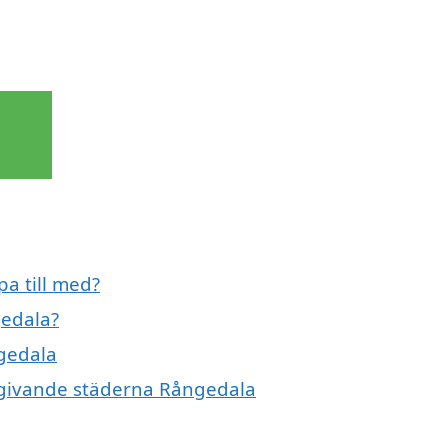
a till med?
gedala?
ngedala
omgivande städerna Rångedala