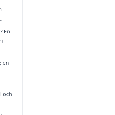
n
t.
? En
ri
; en
l och