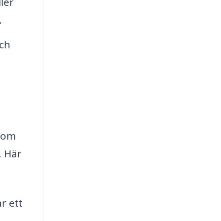
ler
.
ch
t om
. Här
r ett