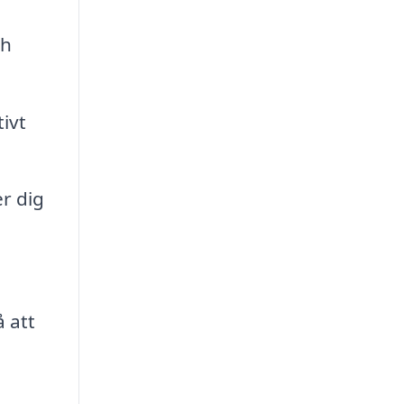
ch
ivt
r dig
å att