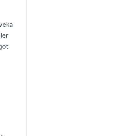
tveka
ler
ågot