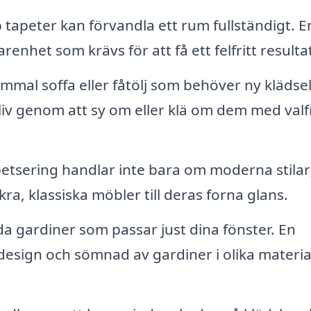
 tapeter kan förvandla ett rum fullständigt. E
nhet som krävs för att få ett felfritt resulta
mal soffa eller fåtölj som behöver ny klädsel
liv genom att sy om eller klä om dem med valf
etsering handlar inte bara om moderna stilar
ra, klassiska möbler till deras forna glans.
a gardiner som passar just dina fönster. En
 design och sömnad av gardiner i olika materia