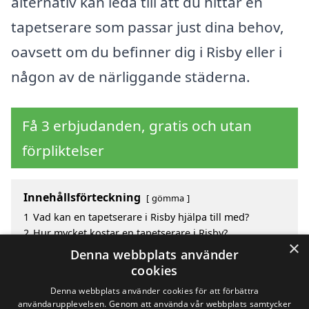
alternativ kan leda till att du hittar en
tapetserare som passar just dina behov,
oavsett om du befinner dig i Risby eller i
någon av de närliggande städerna.
Få 3 erbjudanden, gratis och utan
förpliktelser
Innehållsförteckning
gömma
1
Vad kan en tapetserare i Risby hjälpa till med?
2
Hur mycket kostar en tapetserare i Risby?
×
3
Fördelar med att välja tapetserare i Risby
Denna webbplats använder
4
Sök efter en skicklig tapetserare i de omgivande
cookies
städerna kring Risby
Denna webbplats använder cookies för att förbättra
användarupplevelsen. Genom att använda vår webbplats samtycker