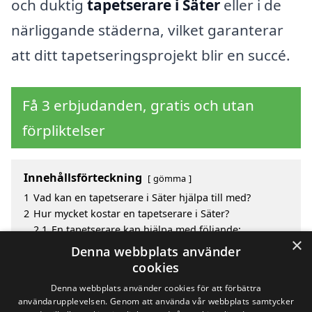
och duktig
tapetserare i Säter
eller i de
närliggande städerna, vilket garanterar
att ditt tapetseringsprojekt blir en succé.
Få 3 erbjudanden, gratis och utan
förpliktelser
Innehållsförteckning
gömma
1
Vad kan en tapetserare i Säter hjälpa till med?
2
Hur mycket kostar en tapetserare i Säter?
2.1
En tapetserare kan hjälpa med följande:
×
3
Fördelar med att välja tapetserare i Säter
Denna webbplats använder
4
Sök efter en skicklig tapetserare i de omgivande
cookies
städerna Säter
Denna webbplats använder cookies för att förbättra
användarupplevelsen. Genom att använda vår webbplats samtycker