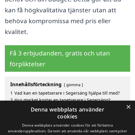
kan få högkvalitativa tjänster utan att
behöva kompromissa med pris eller
kvalitet.
Få 3 erbjudanden, gratis och utan
förpliktelser
Innehållsförteckning
gömma
1
Vad kan en tapetserare i Segersäng hjälpa till med?
2
Hur mycket kostar en tapetserare i Segersäng?
×
3
Fördelar med att välja tapetserare i Segersäng
Denna webbplats använder
4
Sök efter en skicklig tapetserare i de omgivande
cookies
städerna Segersäng
Denna webbplats använder cookies för att förbättra
användarupplevelsen. Genom att använda vår webbplats samtycker