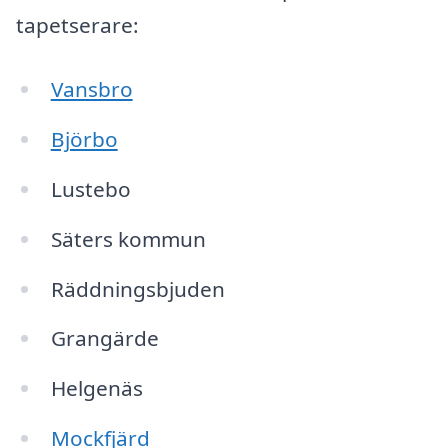
tapetserare:
Vansbro
Björbo
Lustebo
Säters kommun
Räddningsbjuden
Grangärde
Helgenäs
Mockfjärd