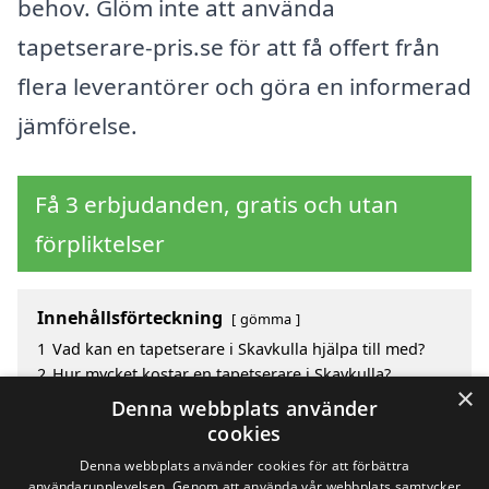
behov. Glöm inte att använda
tapetserare-pris.se för att få offert från
flera leverantörer och göra en informerad
jämförelse.
Få 3 erbjudanden, gratis och utan
förpliktelser
Innehållsförteckning
gömma
1
Vad kan en tapetserare i Skavkulla hjälpa till med?
2
Hur mycket kostar en tapetserare i Skavkulla?
×
3
Fördelar med att välja tapetserare i Skavkulla
Denna webbplats använder
4
Sök efter en skicklig tapetserare i de omgivande
cookies
städerna Skavkulla
Denna webbplats använder cookies för att förbättra
användarupplevelsen. Genom att använda vår webbplats samtycker