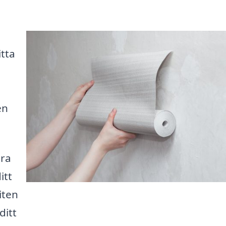
tta
en
ära
itt
iten
ditt