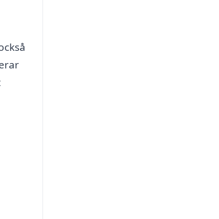
 också
erar
t