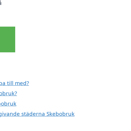
å
a till med?
bobruk?
ebobruk
omgivande städerna Skebobruk