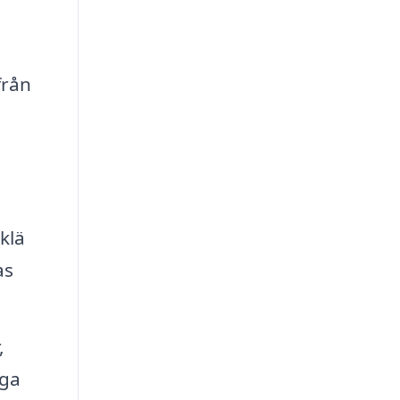
från
klä
as
,
iga