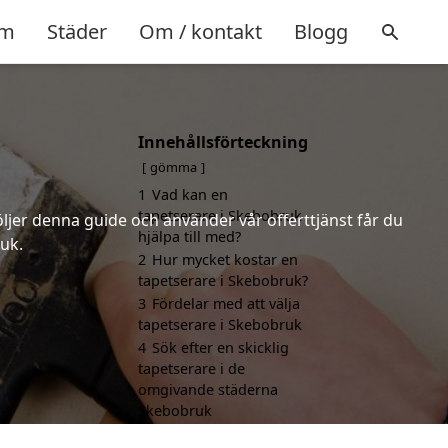
m
Städer
Om / kontakt
Blogg
Innehållsförteckning
gömma
1
Vad kan en
tapetserare i Skebobruk
öljer denna guide och använder vår offerttjänst får du
hjälpa till med?
uk.
2
Hur mycket kostar en
tapetserare i Skebobruk?
3
Fördelar med att välja
tapetserare i Skebobruk
4
Sök efter en skicklig
tapetserare i de
omgivande städerna
Skebobruk