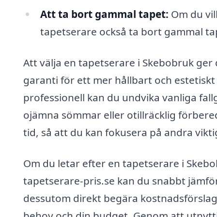
Att ta bort gammal tapet:
Om du vill
tapetserare också ta bort gammal ta
Att välja en tapetserare i Skebobruk ger d
garanti för ett mer hållbart och estetiskt
professionell kan du undvika vanliga fal
ojämna sömmar eller otillräcklig förber
tid, så att du kan fokusera på andra vikti
Om du letar efter en tapetserare i Skebob
tapetserare-pris.se kan du snabbt jämfö
dessutom direkt begära kostnadsförslag 
behov och din budget. Genom att utnyttja