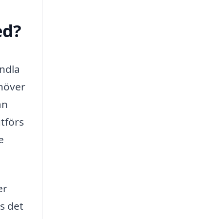
ed?
andla
ehöver
an
utförs
e
er
s det