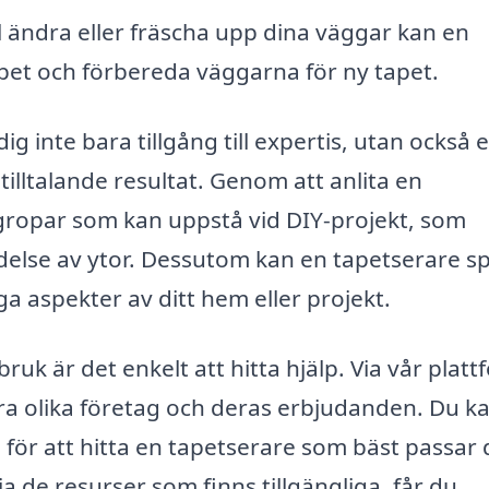
 ändra eller fräscha upp dina väggar kan en
pet och förbereda väggarna för ny tapet.
ig inte bara tillgång till expertis, utan också 
 tilltalande resultat. Genom att anlita en
lgropar som kan uppstå vid DIY-projekt, som
edelse av ytor. Dessutom kan en tapetserare s
ga aspekter av ditt hem eller projekt.
ruk är det enkelt att hitta hjälp. Via vår platt
ra olika företag och deras erbjudanden. Du k
för att hitta en tapetserare som bäst passar 
 de resurser som finns tillgängliga, får du