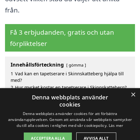
från.
Få 3 erbjudanden, gratis och utan
förpliktelser
Innehållsförteckning
gömma
1
Vad kan en tapetserare i Skinnskatteberg hjälpa till
med?
2
Hur mycket kostar en tapetserare i Skinnskatteberg?
×
3
Fördelar med att välja tapetserare i Skinnskatteberg
Denna webbplats använder
4
Sök efter en skicklig tapetserare i de omgivande
cookies
städerna Skinnskatteberg
Denna webbplats använder cookies för att förbättra
användarupplevelsen. Genom att använda vår webbplats samtycker
du till alla cookies i enlighet med vår cookiepolicy.
Läs mer
Copyright 2026 - Pilanto Aps
ACCEPTERA ALLA
AVVISA ALLT