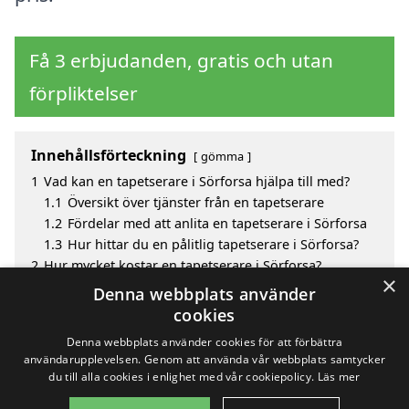
Få 3 erbjudanden, gratis och utan
förpliktelser
Innehållsförteckning
gömma
1
Vad kan en tapetserare i Sörforsa hjälpa till med?
1.1
Översikt över tjänster från en tapetserare
1.2
Fördelar med att anlita en tapetserare i Sörforsa
1.3
Hur hittar du en pålitlig tapetserare i Sörforsa?
2
Hur mycket kostar en tapetserare i Sörforsa?
×
3
Fördelar med att välja tapetserare i Sörforsa
Denna webbplats använder
4
Sök efter en skicklig tapetserare i de omgivande
cookies
städerna Sörforsa
Denna webbplats använder cookies för att förbättra
användarupplevelsen. Genom att använda vår webbplats samtycker
du till alla cookies i enlighet med vår cookiepolicy.
Läs mer