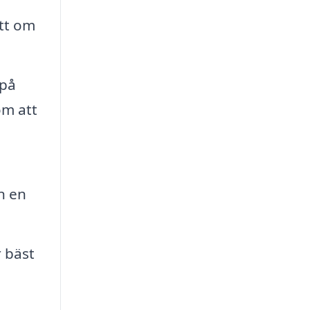
ett om
 på
om att
n en
r bäst