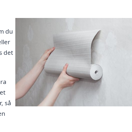
om du
ller
s det
ära
et
, så
en