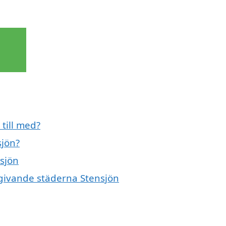
 till med?
sjön?
nsjön
mgivande städerna Stensjön