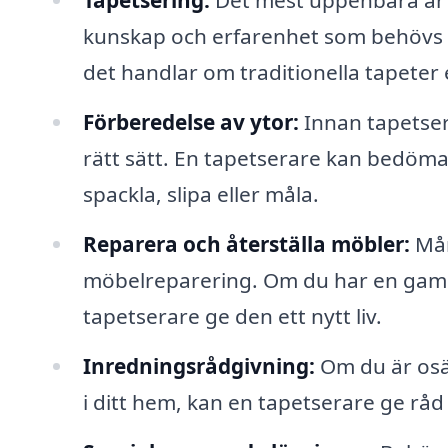
Tapetsering:
Det mest uppenbara är a
kunskap och erfarenhet som behövs fö
det handlar om traditionella tapeter 
Förberedelse av ytor:
Innan tapetser
rätt sätt. En tapetserare kan bedöma
spackla, slipa eller måla.
Reparera och återställa möbler:
Mån
möbelreparering. Om du har en gamma
tapetserare ge den ett nytt liv.
Inredningsrådgivning:
Om du är osäk
i ditt hem, kan en tapetserare ge råd