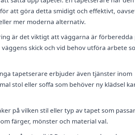
tt sätta upp tapeter. En tapetserare har den
r att göra detta smidigt och effektivt, oavs
eller mer moderna alternativ.
ing är det viktigt att väggarna är förberedda
 väggens skick och vid behov utföra arbete s
ga tapetserare erbjuder även tjänster inom
l stol eller soffa som behöver ny klädsel ka
er på vilken stil eller typ av tapet som passa
 om färger, mönster och material val.