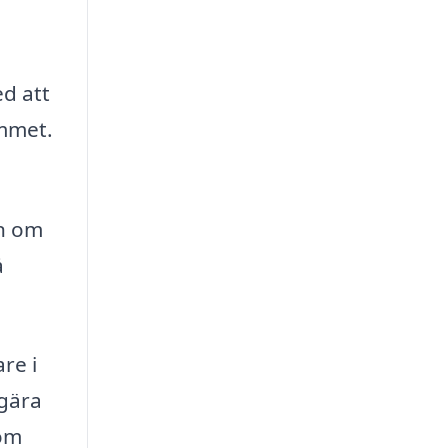
ed att
ummet.
än om
å
re i
egära
som