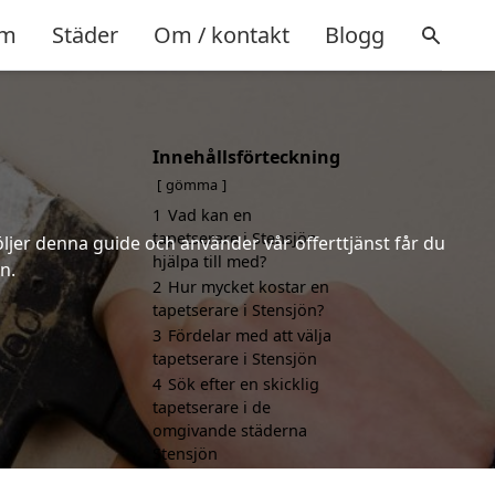
m
Städer
Om / kontakt
Blogg
Innehållsförteckning
gömma
1
Vad kan en
tapetserare i Stensjön
öljer denna guide och använder vår offerttjänst får du
hjälpa till med?
n.
2
Hur mycket kostar en
tapetserare i Stensjön?
3
Fördelar med att välja
tapetserare i Stensjön
4
Sök efter en skicklig
tapetserare i de
omgivande städerna
Stensjön