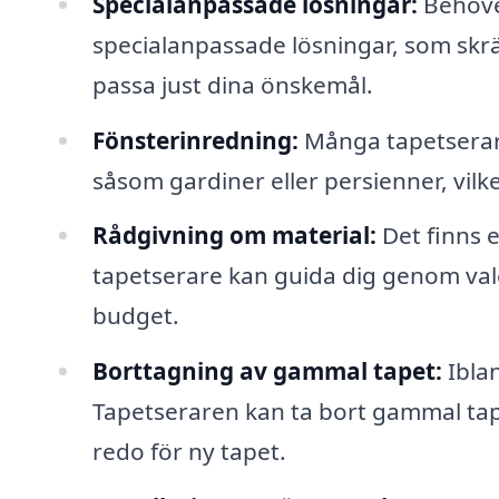
Specialanpassade lösningar:
Behöve
specialanpassade lösningar, som skrä
passa just dina önskemål.
Fönsterinredning:
Många tapetserare
såsom gardiner eller persienner, vilket 
Rådgivning om material:
Det finns 
tapetserare kan guida dig genom val
budget.
Borttagning av gammal tapet:
Ibla
Tapetseraren kan ta bort gammal tapet
redo för ny tapet.