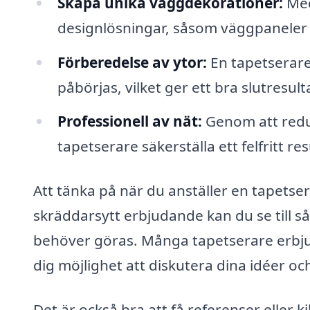
Skapa unika väggdekorationer:
Med
designlösningar, såsom väggpaneler e
Förberedelse av ytor:
En tapetserare s
påbörjas, vilket ger ett bra slutresult
Professionell av nät:
Genom att reduc
tapetserare säkerställa ett felfritt res
Att tänka på när du anställer en tapetser
skräddarsytt erbjudande kan du se till så
behöver göras. Många tapetserare erbjude
dig möjlighet att diskutera dina idéer oc
Det är också bra att få referenser eller 