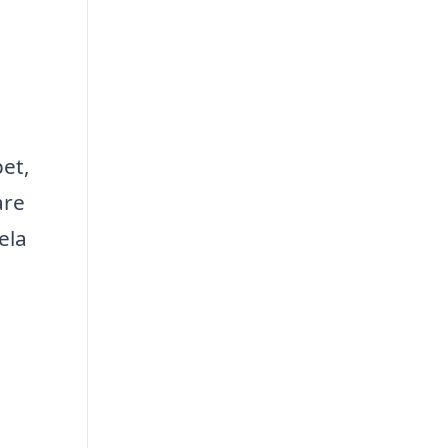
t
pet,
are
ela