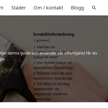
m
Städer
Om / kontakt
Blogg
Innehållsförteckning
gömma
1
Vad kan en
tapetserare i Svanberga
öljer denna guide och använder vår offerttjänst får du
hjälpa till med?
ga.
2
Hur mycket kostar en
tapetserare i Svanberga?
3
Fördelar med att välja
tapetserare i Svanberga
4
Sök efter en skicklig
tapetserare i de
omgivande städerna
Svanberga