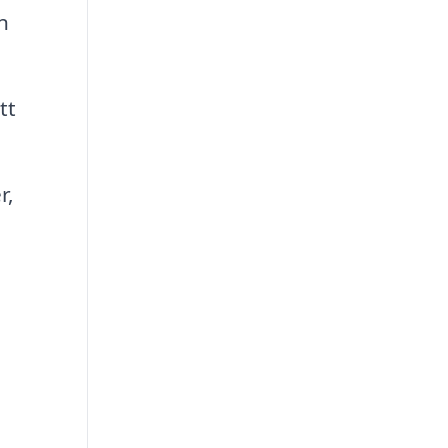
n
tt
r,