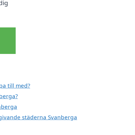
dig
a till med?
nberga?
anberga
omgivande städerna Svanberga