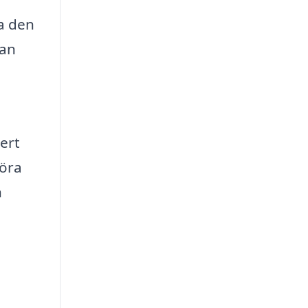
ta den
kan
ert
föra
h