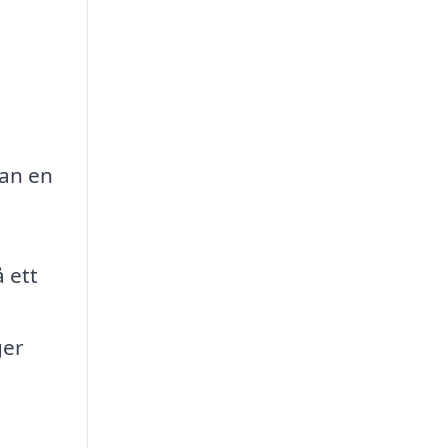
kan en
 ett
ger