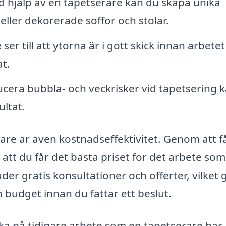
 hjälp av en tapetserare kan du skapa unika
ller dekorerade soffor och stolar.
er till att ytorna är i gott skick innan arbetet
at.
era bubbla- och veckrisker vid tapetsering 
ultat.
are är även kostnadseffektivitet. Genom att få
 att du får det bästa priset för det arbete som
r gratis konsultationer och offerter, vilket 
h budget innan du fattar ett beslut.
kika på tidigare arbete som en tapetserare har