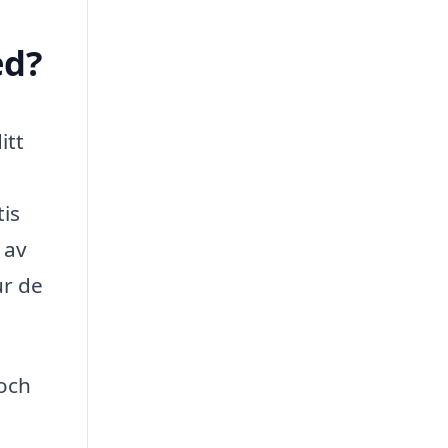
ed?
itt
tis
 av
ur de
 och