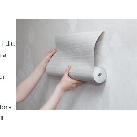
i ditt
ara
er
föra
ll