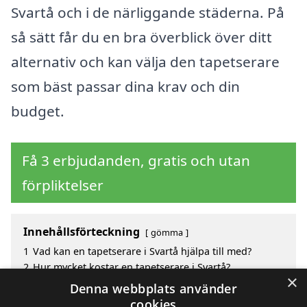
Svartå och i de närliggande städerna. På
så sätt får du en bra överblick över ditt
alternativ och kan välja den tapetserare
som bäst passar dina krav och din
budget.
Få 3 erbjudanden, gratis och utan
förpliktelser
Innehållsförteckning
gömma
1
Vad kan en tapetserare i Svartå hjälpa till med?
2
Hur mycket kostar en tapetserare i Svartå?
×
3
Fördelar med att välja tapetserare i Svartå
Denna webbplats använder
4
Sök efter en skicklig tapetserare i de omgivande
cookies