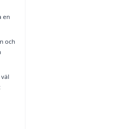
a en
n och
h
 väl
t
n