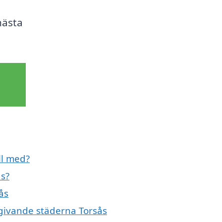
a
nästa
ll med?
ås?
ås
mgivande städerna Torsås