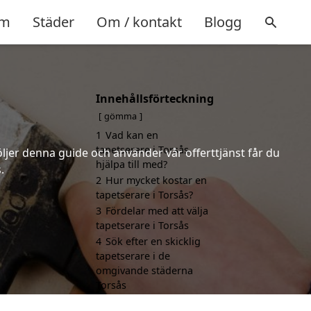
m
Städer
Om / kontakt
Blogg
Innehållsförteckning
gömma
1
Vad kan en
tapetserare i Torsås
öljer denna guide och använder vår offerttjänst får du
hjälpa till med?
.
2
Hur mycket kostar en
tapetserare i Torsås?
3
Fördelar med att välja
tapetserare i Torsås
4
Sök efter en skicklig
tapetserare i de
omgivande städerna
Torsås