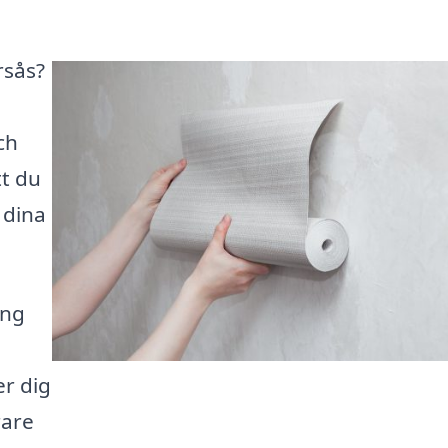
rsås?
ch
tt du
 dina
ing
er dig
rare