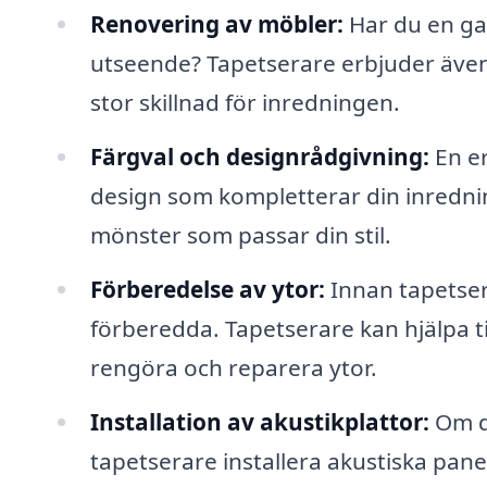
Renovering av möbler:
Har du en gam
utseende? Tapetserare erbjuder även t
stor skillnad för inredningen.
Färgval och designrådgivning:
En er
design som kompletterar din inredning
mönster som passar din stil.
Förberedelse av ytor:
Innan tapetseri
förberedda. Tapetserare kan hjälpa t
rengöra och reparera ytor.
Installation av akustikplattor:
Om du
tapetserare installera akustiska pane