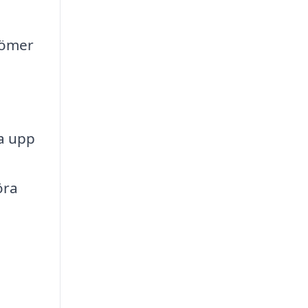
dömer
ha upp
öra