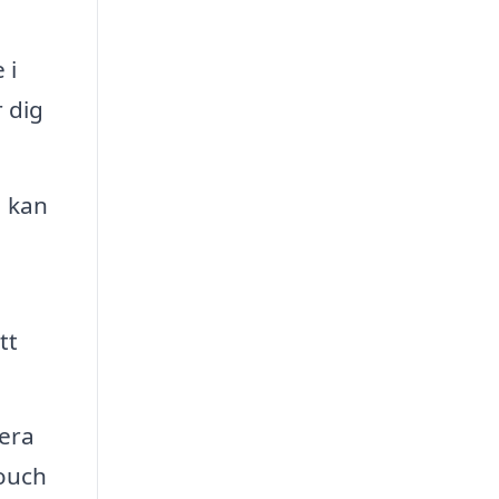
 i
r dig
, kan
tt
lera
touch