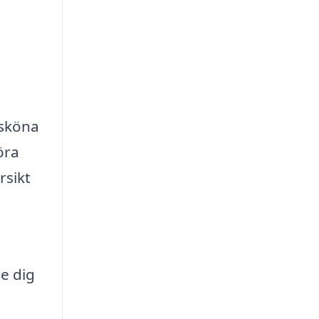
rsköna
öra
rsikt
de dig