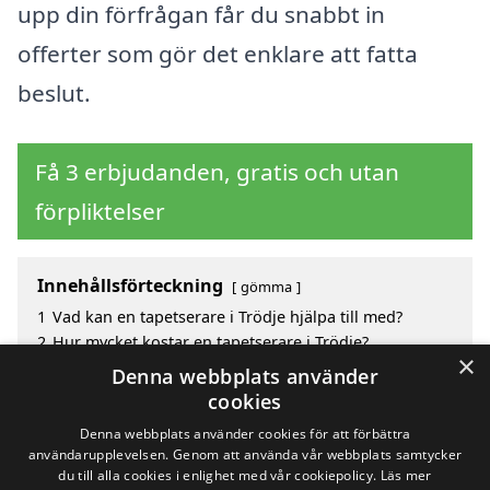
upp din förfrågan får du snabbt in
offerter som gör det enklare att fatta
beslut.
Få 3 erbjudanden, gratis och utan
förpliktelser
Innehållsförteckning
gömma
1
Vad kan en tapetserare i Trödje hjälpa till med?
2
Hur mycket kostar en tapetserare i Trödje?
×
3
Fördelar med att välja tapetserare i Trödje
Denna webbplats använder
4
Sök efter en skicklig tapetserare i de omgivande
cookies
städerna Trödje
Denna webbplats använder cookies för att förbättra
användarupplevelsen. Genom att använda vår webbplats samtycker
du till alla cookies i enlighet med vår cookiepolicy.
Läs mer