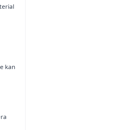
erial
re kan
era