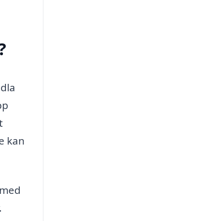
?
ndla
pp
t
re kan
r med
.