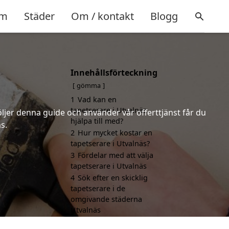
m
Städer
Om / kontakt
Blogg
Innehållsförteckning
gömma
1
Vad kan en
tapetserare i Utvalnäs
öljer denna guide och använder vår offerttjänst får du
hjälpa till med?
s.
2
Hur mycket kostar en
tapetserare i Utvalnäs?
3
Fördelar med att välja
tapetserare i Utvalnäs
4
Sök efter en skicklig
tapetserare i de
omgivande städerna
Utvalnäs