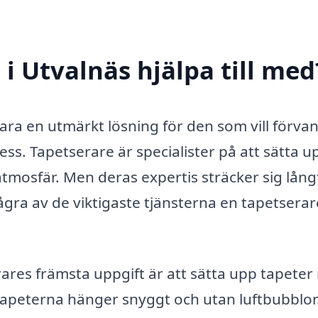
i Utvalnäs hjälpa till med
vara en utmärkt lösning för den som vill förva
ness. Tapetserare är specialister på att sätta u
 atmosfär. Men deras expertis sträcker sig lång
gra av de viktigaste tjänsterna en tapetsera
ares främsta uppgift är att sätta upp tapete
t tapeterna hänger snyggt och utan luftbubblor