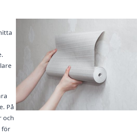
itta
e.
lare
ära
e. På
r och
 för