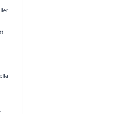
ller
tt
ella
.