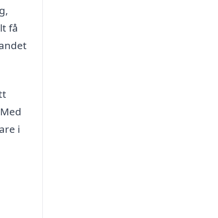
g,
t få
dandet
tt
. Med
are i