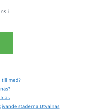
ns i
 till med?
lnäs?
alnäs
omgivande städerna Utvalnäs