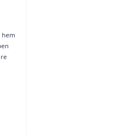
tt hem
pen
are